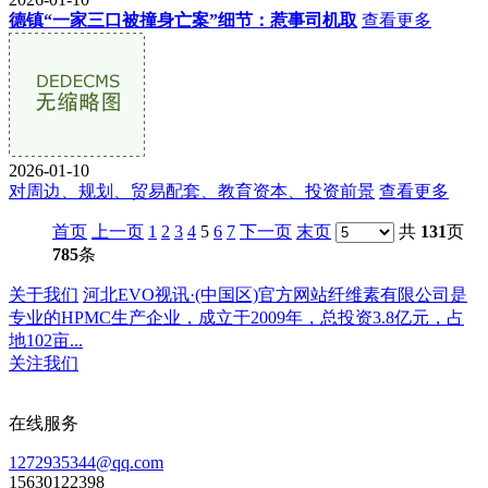
德镇“一家三口被撞身亡案”细节：惹事司机取
查看更多
2026-01-10
对周边、规划、贸易配套、教育资本、投资前景
查看更多
首页
上一页
1
2
3
4
5
6
7
下一页
末页
共
131
页
785
条
关于我们
河北EVO视讯·(中国区)官方网站纤维素有限公司是
专业的HPMC生产企业，成立于2009年，总投资3.8亿元，占
地102亩...
关注我们
在线服务
1272935344@qq.com
15630122398