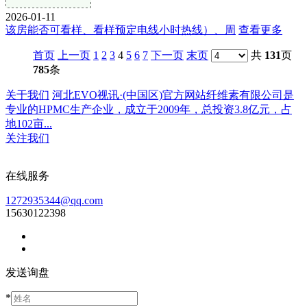
2026-01-11
该房能否可看样、看样预定电线小时热线）、周
查看更多
首页
上一页
1
2
3
4
5
6
7
下一页
末页
共
131
页
785
条
关于我们
河北EVO视讯·(中国区)官方网站纤维素有限公司是
专业的HPMC生产企业，成立于2009年，总投资3.8亿元，占
地102亩...
关注我们
在线服务
1272935344@qq.com
15630122398
发送询盘
*