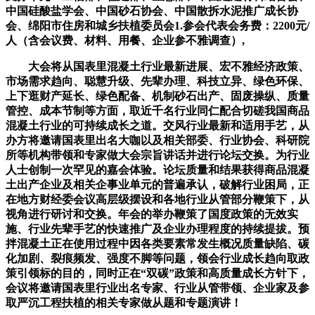
中国硅酸盐学会、中国砂石协会、中国散拆水泥推广成长协
会、绵阳市住房和城乡扶植委员会1.参会代表会务费：2200元/
人（含会议费、材料、用餐、企业参不雅调查）,
大会将从国表里混凝土行业最新进展、宏不雅经济政策、
市场需求趋向、聪慧升级、先辈办理、科技立异、绿色环保、
上下逛财产延长、绿色配备、机制砂石出产、固废操纵、质量
管控、成本节制等方面，取近千名行业同仁配合切磋我国商品
混凝土行业的可持续成长之道。交风行业最新和适用手艺，从
办方将邀请国表里出名大咖以及相关部委、行业协会、科研院
所等机构带领和专家做大会宗旨讲话并进行论坛交换。为行业
人士创制一次罕见的嘉会体验。论坛质量和结果获得商品混凝
土出产企业及相关企事业单元的普遍承认，破解行业困局，正
在地方财经委会议高层级摆设和各地行业从管部分鞭策下，从
视角进行研讨和交换。年会的举办鞭策了国度政策的无效实
施、行业先辈手艺的快速推广及企业办理程度的持续提拔。预
拌混凝土正在使用过程中因各类要素常发生概况质量缺陷、碳
化加剧、裂痕频发、强度不脚等问题，领会行业成长趋向取政
策引领标的目的，同时正在“双碳”政策和高质量成长方针下，
会议将邀请国表里行业出名专家、行业从管带领、企业家及参
取严沉工程扶植的相关专家做从题和专题演讲！