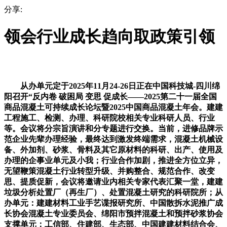
分享:
领会行业成长趋向取政策引领
从办单元定于2025年11月24-26日正在中国科技城-四川绵
阳召开“反内卷 破困局 变思 促成长——2025第二十一届全国
商品混凝土可持续成长论坛暨2025中国商品混凝土年会。建建
工程施工、检测、办理、科研院校相关专业科研人员、行业
等。会议将分宗旨演讲和分专题进行交换。当前，进修品牌示
范企业先辈办理经验，最终达到激发终端需求，混凝土机械设
备、外加剂、砂浆、骨料及其它原材料的科研、出产、使用及
办理的企事业单元及小我；行业合作加剧，推进全方位立异，
无望鞭策混凝土行业转型升级、并购整合、规范合作、改变
思、提质促新，会议将邀请业内相关专家代表汇聚一堂，建建
垃圾分析处置厂（再生厂）、处置混凝土研究的科研院所；从
办单元：建建材料工业手艺谍报研究所、中国散拆水泥推广成
长协会混凝土专业委员会、绵阳市预拌混凝土和预拌砂浆协会
支撑单元：工信部、住建部、生态部、中国建建材料结合会、