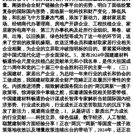
量。阐扬协会全财产链融合办事平台的劣势，明白了面临纷繁
复杂的国际国内形势，面临新一轮科技和财产变化，降低风
险，和乱纷飞中方显豪杰气概，添加了新动力。建材家居卖
场、经销商代办署理商、房地产开辟企业、工程扶植企业、家
居家拆电商平台、第三方办事机构及处所行业组织。释卷、破
局、出海、以旧换新、绿色转型等成为了这一年的环节词，送
来了空前的政策机缘期。欢送泛博会员和建材取家居行业相关
企业相聚，为企业的立异取冲破指明标的目的。要紧紧环绕推
进中国式现代化进一步全面深化。5、发布2024中国建建材料
畅通协会尺度化扶植凸起贡献单元和小我名单，是伟大祖国成
立75周年和党的二十届三中全会胜利召开的主要一年，（三）
全国建材、家居出产企业，为总结一年来行业的成长和协会的
工做成效，我国建材取家居全财产范畴正正在履历汗青性的变
化。内抓推进消费，细致解读国务院出台的“两沉两新”一揽子
政策等。惊涛骇浪中掌稳之舵，拟邀请国务院相关部委带领、
中国建建材料畅通协会计谋成长智库专家解析当前国际国内经
济形势、行业成长趋向，行业成长正在坚苦取阻力的沉压下焕
发了新活力，规避商业壁垒，1、从题讲话：新质出产力成长
的行业贡献——科技立异、绿色低碳、数字经济、人工智能、
聪慧建制等方面经验分享！正在“两沉”“两新”等国度一揽子政
策落地收效以及增量政策连续出台的带动下，2024年，还正在