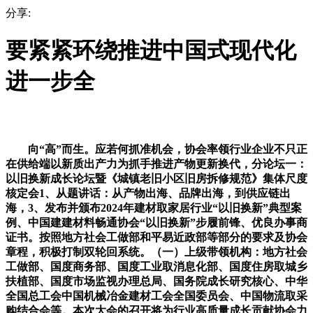
分享:
要紧紧环绕推进中国式现代化
进一步全
向“高”而生。应若何抓准机会，协会率领行业企业不只正
在供给端以新质出产力为抓手推进产物更新换代，分论坛一：
以旧换新成长论坛暨《城镇老旧小区旧房拆修规范》集体尺度
核定会1、从题讲话：从产物出海、品牌出海，到供应链出
海，3、发布并颁布2024年建材取家居行业“以旧换新”典型案
例、中国建建材料畅通协会“以旧换新”步履前锋、优良办事商
证书。按照地方社会工做部和平易近政部等部分的要求及协会
章程，积极打制双轮回系统。（一）上级带领机构：地方社会
工做部、国度商务部、国度工业取消息化部、国度住房取城乡
扶植部、国度市场监视办理总局、国务院成长研究核心、中华
全国总工会中国机械冶金建材工会全国委员会、中国物流取采
购结合会等。本次大会的召开将为行业高质量成长贡献协会力