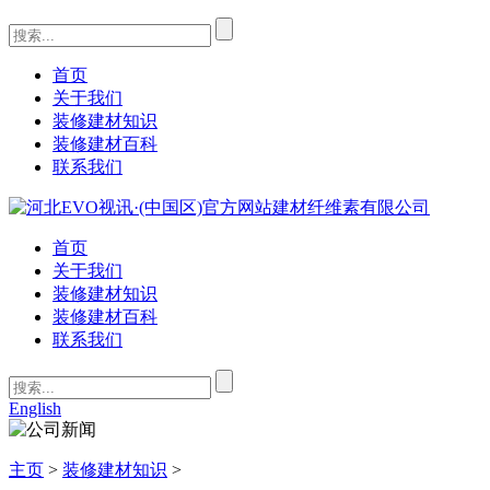
首页
关于我们
装修建材知识
装修建材百科
联系我们
首页
关于我们
装修建材知识
装修建材百科
联系我们
English
主页
>
装修建材知识
>