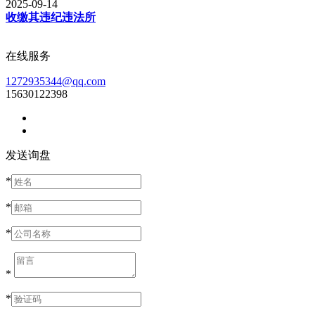
2025-09-14
收缴其违纪违法所
在线服务
1272935344@qq.com
15630122398
发送询盘
*
*
*
*
*