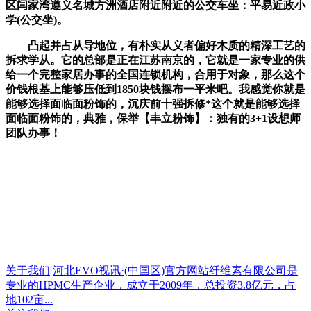
区闫家湾遵义名城方洲酒店附近附近的公交车坐：平易近政小
学(公交坐)。
凸起并占从导地位，有朴实从义者偏好木质的精深工艺的
拆求学从。它的总部是正在江苏南京的，它就是一家专业的供
给一个完整家居办事的全国连锁机构，合用于对象，那么这个
价钱根基上能够压低到1850块钱摆布一平米吧。我感觉你就是
能够选择面临面粉饰的，沉庆前十强拆修*这个就是能够选择
面临面粉饰的，典雅，保举【丰立粉饰】：独有的3+1设想师
团队办事！
关于我们
河北EVO视讯·(中国区)官方网站纤维素有限公司是
专业的HPMC生产企业，成立于2009年，总投资3.8亿元，占
地102亩...