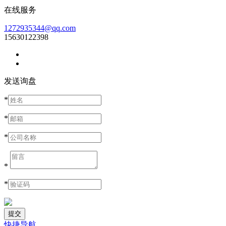
在线服务
1272935344@qq.com
15630122398
发送询盘
*
*
*
*
*
快捷导航