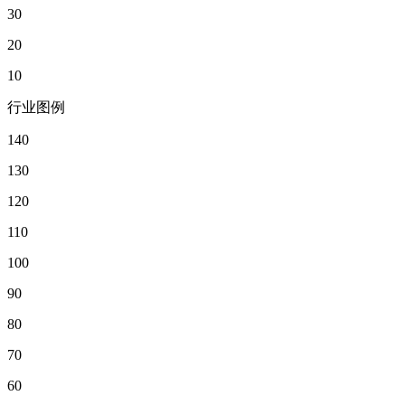
30
20
10
行业图例
140
130
120
110
100
90
80
70
60