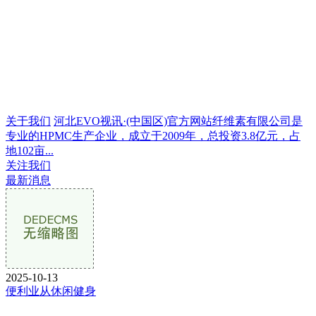
关于我们
河北EVO视讯·(中国区)官方网站纤维素有限公司是
专业的HPMC生产企业，成立于2009年，总投资3.8亿元，占
地102亩...
关注我们
最新消息
2025-10-13
便利业从休闲健身