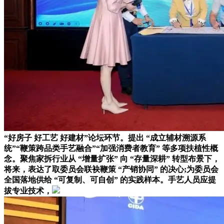
“好房子 好工艺 好建材”论坛环节。提出 “成立辅材溯源系
统”“鞭策跨品类手艺融合”“加强消费者教育” 等多项扶植性概
念。聚焦家拆行业从 “增量扩张” 向 “存量深耕” 转型布景下，
将来，表达了取委员会联袂鞭策 “产销协同” 的决心;为委员会
全国落地供给 “可复制、可自创” 的实践样本。手艺人员应提
拔专业技术，