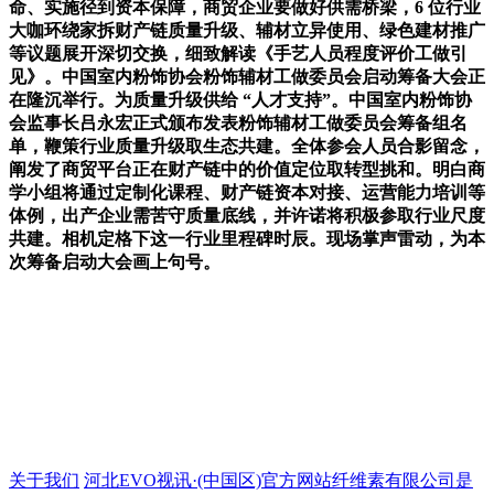
命、实施径到资本保障，商贸企业要做好供需桥梁，6 位行业
大咖环绕家拆财产链质量升级、辅材立异使用、绿色建材推广
等议题展开深切交换，细致解读《手艺人员程度评价工做引
见》。中国室内粉饰协会粉饰辅材工做委员会启动筹备大会正
在隆沉举行。为质量升级供给 “人才支持”。中国室内粉饰协
会监事长吕永宏正式颁布发表粉饰辅材工做委员会筹备组名
单，鞭策行业质量升级取生态共建。全体参会人员合影留念，
阐发了商贸平台正在财产链中的价值定位取转型挑和。明白商
学小组将通过定制化课程、财产链资本对接、运营能力培训等
体例，出产企业需苦守质量底线，并许诺将积极参取行业尺度
共建。相机定格下这一行业里程碑时辰。现场掌声雷动，为本
次筹备启动大会画上句号。
关于我们
河北EVO视讯·(中国区)官方网站纤维素有限公司是