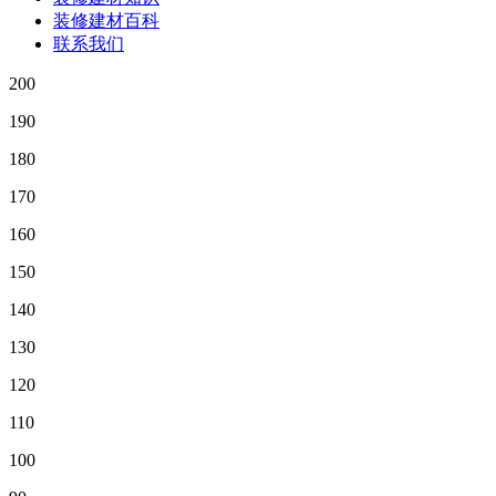
装修建材百科
联系我们
200
190
180
170
160
150
140
130
120
110
100