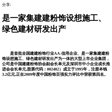
分享:
是一家集建建粉饰设想施工、
绿色建材研发出产
是首批全国建建粉饰行业AA-信用企业、是一家集建建粉
饰设想施工、绿色建材研发出产为一体的大型上市企业集团，
公司是中国建建粉饰协会副会长单元及深圳市中小企业成长推
进会会长单元,股票代码：002482）成立于1995年，注册本钱
3.2亿元,正在2009年度中国粉饰百强实力评比中荣获第四名。