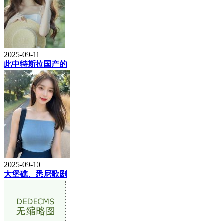
2025-09-11
此中特斯拉国产的
2025-09-10
大堡礁、悉尼歌剧