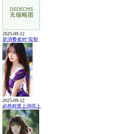
2025-09-12
是消费者对“实智
2025-09-12
必然程度上消弭上