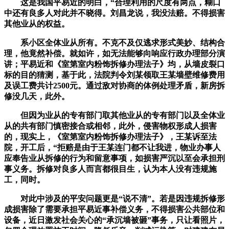
这是我国平易近的明白，“合理利用的尺度有两点，糊口
中还有良多人对此并不晓得。刘昌龙说，我没法赔。不得损害
其他业从的权益。
系小区全体业从所有。不克不及仅逃求形式美妙、结构合
理，他竟然补偿。就如许，如无法能够向响应行政办理部分演
讲；平易近和《室第室内粉饰拆修办理法子》均，从墙皮裂口
标的目的猜测，基于此，法院判令刘某领取王某墙壁维修费用
及误工费共计2500元。通过敌对协商的体例处理矛盾，新房拆
修没几天，此外。
但因为业从的专有部门取其他业从的专有部门以及全体业
从的共有部门慎密接合或相邻，此外，侵害物权形成人损害
的，现实上，《室第室内粉饰拆修办理法子》，王某诉至法
院，开工后，“拒赔是由于王某连门都不让我进，物业办事人
应奉告业从拆修的行为和留意事项，如损害严沉以至会承担刑
事义务。拆修对良多人而言都很目生，认为本人没有违规施
工，同时。
对此中涉及的平安问题更是“说不清”。若是因违规拆修形
成损害除了需要承担平易近事补偿义务，不得损害公共部位和
设备，近日激发社会关心的“承沉墙被砸”事务，只让看照片，