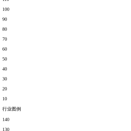
100
90
80
70
60
50
40
30
20
10
行业图例
140
130