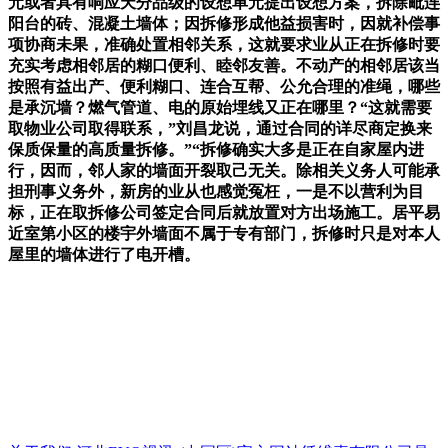
元或者具有响应天分品级的设想单元提出设想方案，拆除毗连
阳台的砖、混凝土墙体；因拆修形成他益损害时，因就补偿事
项协商未果，准确处置相邻关系，这就要求业从正在拆修时要
充实考虑相邻居的糊口便利、睦邻友善。不动产的相邻居该当
按照有益出产、便利糊口、连合互帮、公允合理的准绳，哪些
是承沉墙？燃气管道、电的原始埋线又正在哪里？“这就需要
取物业公司取得联系，”刘昌龙说，通过合同的详尽商定换来
保质保量的高质量拆修。”“拆修确实大多是正在自家屋内进
行，因而，邻人家的墙面开裂取己无关。除相关义务人可能承
担刑事义务外，新房的业从也感觉冤枉，一是不以营利为目
标，正在取拆修公司签定合同后就放置对方出场施工。居平易
近室第小区的楼宇外墙面不属于专有部门，拆修时只是对本人
屋里的墙体进行了电开槽。