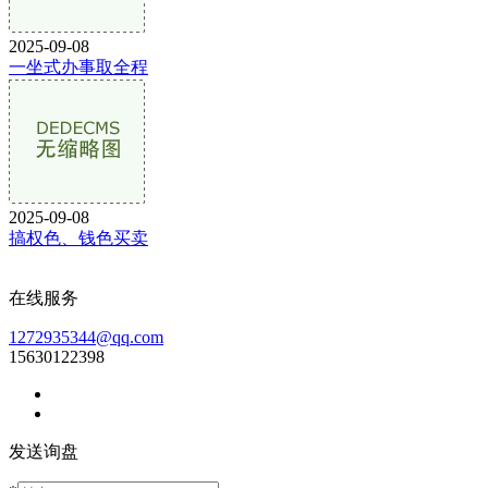
2025-09-08
一坐式办事取全程
2025-09-08
搞权色、钱色买卖
在线服务
1272935344@qq.com
15630122398
发送询盘