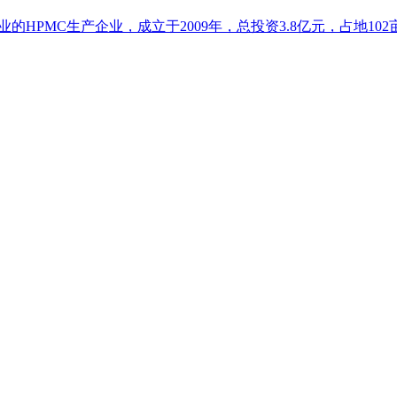
HPMC生产企业，成立于2009年，总投资3.8亿元，占地102亩.