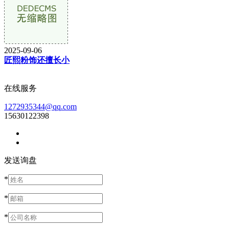
2025-09-06
匠熙粉饰还擅长小
在线服务
1272935344@qq.com
15630122398
发送询盘
*
*
*