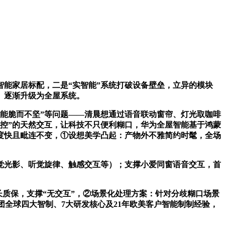
智能家居标配，二是“实智能”系统打破设备壁垒，立异的模块
）逐渐升级为全屋系统。
功能脆而不坚”等问题——清晨想通过语音联动窗帘、灯光取咖啡
控”的天然交互，让科技不只便利糊口，华为全屋智能基于鸿蒙
速度快且毗连不变，①设想美学凸起：产物外不雅简约时髦，全场
觉光影、听觉旋律、触感交互等）；支撑小爱同窗语音交互，首
长质保，支撑“无交互”，②场景化处理方案：针对分歧糊口场景
全球四大智制、7大研发核心及21年欧美客户智能制制经验，