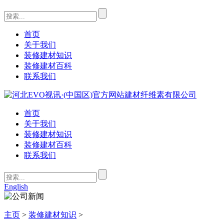
首页
关于我们
装修建材知识
装修建材百科
联系我们
首页
关于我们
装修建材知识
装修建材百科
联系我们
English
主页
>
装修建材知识
>