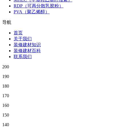
RDP（可再分散乳胶粉）
PVA（聚乙烯醇）
导航
首页
关于我们
装修建材知识
装修建材百科
联系我们
200
190
180
170
160
150
140