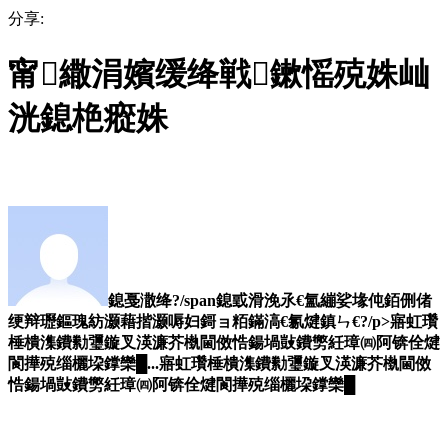
分享:
甯繖涓嬪缓绛戦鏉愮殑姝屾
洸鎴栬瘲姝
鎴戞潵绛?/span鎴戜滑浼氶€氳繃娑堟伅銆侀偖
绠辩瓑鏂瑰紡灏藉揩灏嗕妇鎶ョ粨鏋滈€氱煡鎮ㄣ€?/p>寤虹瓚
棰樻潗鐨勬瓕鏇叉渶濂芥槸閫傚悎鍚堝敱鐨勶紝璋㈣阿锛佺煡
閬撶殑缁欐垜鐣欒█...寤虹瓚棰樻潗鐨勬瓕鏇叉渶濂芥槸閫傚
悎鍚堝敱鐨勶紝璋㈣阿锛佺煡閬撶殑缁欐垜鐣欒█