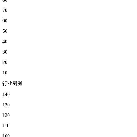
70
60
50
40
30
20
10
行业图例
140
130
120
110
100