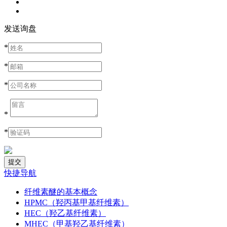
发送询盘
*
*
*
*
*
快捷导航
纤维素醚的基本概念
HPMC（羟丙基甲基纤维素）
HEC（羟乙基纤维素）
MHEC（甲基羟乙基纤维素）