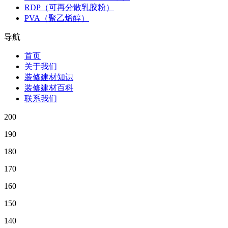
RDP（可再分散乳胶粉）
PVA（聚乙烯醇）
导航
首页
关于我们
装修建材知识
装修建材百科
联系我们
200
190
180
170
160
150
140