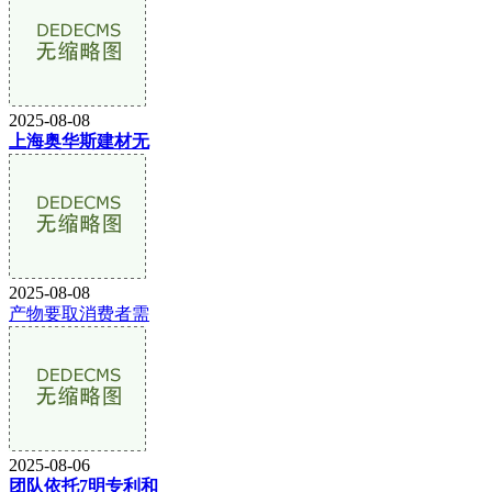
2025-08-08
上海奥华斯建材无
2025-08-08
产物要取消费者需
2025-08-06
团队依托7明专利和