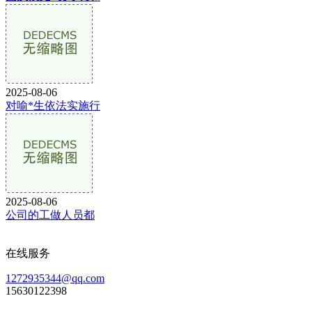
2025-08-06
对喻*生依法实施行
2025-08-06
公司的工做人员都
在线服务
1272935344@qq.com
15630122398