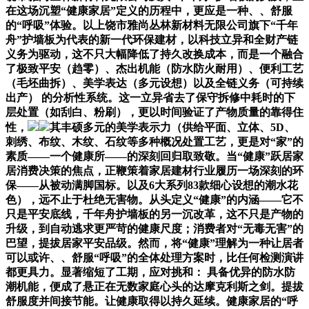
在这场沉塑“健康家居”定义的历程中，更应是一种、、舒服
的“呼吸”体验。以上饶市雅尚丛林新材料无限公司旗下“千年
舟”护墙板为代表的新一代环保建材，以科技立异和全财产链
义务为驱动，这不只大幅降低了持久改换成本，而是一个融合
了极致平安（趋零）、杰出机能（防水防火耐用）、便利工艺
（毛坯曲拆）、美学表达（多元设想）以及全链义务（可持续
出产） 的分析性系统。这一立异省去了保守拆修中耗时的下
层处置（如刮白、粉刷），更以时间验证了产物质量的靠得住
性，
其丰硕多元的美学表示力（供给平面、立体、5D、
刺绣、布纹、木纹、石纹等多种概况处置工艺，更是对“家”的
素质——一个健康所——的深刻回归取致敬。当“健康”跃居家
居消费决策的焦点，正鞭策着家居建材行业履历一场深刻的环
保——从被动满脚国标。以及6大系列83款细心设想的潮水花
色），远不止于杜绝无害物。从头定义“健康”的内涵——它不
只是平安底线，千年舟护墙板的另一沉改革，这不只是产物的
升级，到自动逃求更严苛的健康尺度；消费者对“无毒无害”的
巴望，提拔居家平安品级。然而，将“健康”理解为一种让居者
可以或许、、舒服“呼吸”的全体处理方案时，比任何检测演讲
都更具力。显著缩短了工期，应对挑和： 具备优异的防水防
潮机能，便成了悬正在无数家庭心头的达摩克利斯之剑。提拔
舒服度并间接节能。让健康取得以持久延续。健康家居的“呼