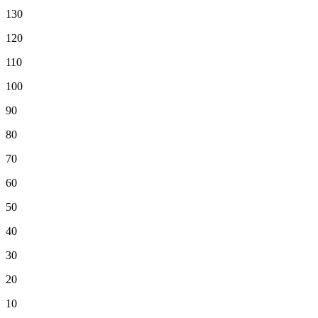
130
120
110
100
90
80
70
60
50
40
30
20
10