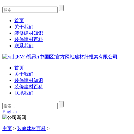
首页
关于我们
装修建材知识
装修建材百科
联系我们
首页
关于我们
装修建材知识
装修建材百科
联系我们
English
主页
>
装修建材百科
>