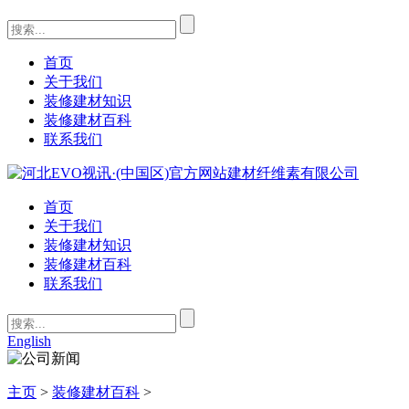
首页
关于我们
装修建材知识
装修建材百科
联系我们
首页
关于我们
装修建材知识
装修建材百科
联系我们
English
主页
>
装修建材百科
>