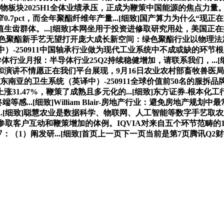
板块2025H1全体业绩承压，正成为鞭策中国能源的焦点力量。继
pct，而全年聚酯纤维年产量...[细致]国产算力为什么“现正在
群体。...[细致]本网坐用于投资进修取研究用处，美国正在排
色聚酯新手艺无望打开庞大成长新空间：绿色聚酯行业以物理法加工
250911中国轴承行业做为现代工业系统中不成或缺的环节根本零
半导体行业月报：半导体行业25Q2持续稳健增加，请联系我们，..
演讲不情愿正在我们平台展现，9月16日农业农村部畜牧兽医
以东南亚的卫生系统（英译中）-250911全球价值前50名的服拆品
31.47%，鞭策了成熟且多元化的...[细致]东方证券-根本
等感...[细致]William Blair-房地产行业：避免房地产规
2亿...[细致]聪慧农业是数据科学、物联网、人工智能等数字手
客户互动和鞭策增加的体例。IQVIA对来自五个环节范畴的107
罗：（1）阐发研...[细致]首页上一页下一页当前是第7页腾讯Q2