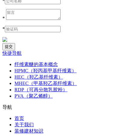
*
*
*
快捷导航
纤维素醚的基本概念
HPMC（羟丙基甲基纤维素）
HEC（羟乙基纤维素）
MHEC（甲基羟乙基纤维素）
RDP（可再分散乳胶粉）
PVA（聚乙烯醇）
导航
首页
关于我们
装修建材知识