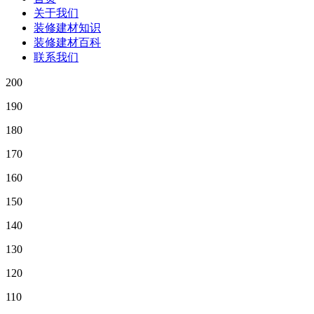
关于我们
装修建材知识
装修建材百科
联系我们
200
190
180
170
160
150
140
130
120
110