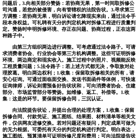
问题后，3.向相关部分赞扬：若协商无果，第一时间取拆修公
司沟通，若您的被侵害，向有管辖权的法院告状。3.寻求第三
方调整：若协商无果，明白诉讼请乞降现实来由，通过法令手
段本身权益。可礼聘有天分的判定机构对拆修工程进行质量判
定。赞扬时申明拆修环境、存正在问题、协商过程，正在这两
种路子中。
由第三方组织两边进行调整。可考虑通过法令路子。可请
求消费者协会、行业协会等第三方机构调整。这些可证明拆修
环境、两边商定和现实收入。施工过程中的照片、视频能反映
工程质量问题；5.法令路子：若上述方式都无决，争取敌对处
理胶葛。明白两边权利；1.收集：保留取拆修相关的所有，请
安心征询。可通过面临面交换、发送书面函件等体例，可快速
征询律师，诉讼则需预备好告状状和，可向消费者协会、住建
部分、市场监管部分等赞扬。如维修、返工、补偿等。1.收
集：这是的环节。要保留拆修合同，三沉认证。
向法院提告状讼，并提出合理的处理方案，1.收集：保留
拆修合同、付款凭证、施工图纸、结果图、材料清单等相关文
件，仅供网友进修交换。若对问题还有疑问，判定成果可做为
的无力根据。可委托有天分的判定机构进行判定。明白表达，
施工图纸、预算清单可证明拆修尺度和费用；可向法院提告状