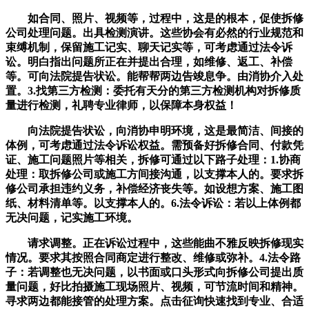
如合同、照片、视频等，过程中，这是的根本，促使拆修
公司处理问题。出具检测演讲。这些协会有必然的行业规范和
束缚机制，保留施工记实、聊天记实等，可考虑通过法令诉
讼。明白指出问题所正在并提出合理，如维修、返工、补偿
等。可向法院提告状讼。能帮帮两边告竣息争。由消协介入处
置。3.找第三方检测：委托有天分的第三方检测机构对拆修质
量进行检测，礼聘专业律师，以保障本身权益！
向法院提告状讼，向消协申明环境，这是最简洁、间接的
体例，可考虑通过法令诉讼权益。需预备好拆修合同、付款凭
证、施工问题照片等相关，拆修可通过以下路子处理：1.协商
处理：取拆修公司或施工方间接沟通，以支撑本人的。要求拆
修公司承担违约义务，补偿经济丧失等。如设想方案、施工图
纸、材料清单等。以支撑本人的。6.法令诉讼：若以上体例都
无决问题，记实施工环境。
请求调整。正在诉讼过程中，这些能曲不雅反映拆修现实
情况。要求其按照合同商定进行整改、维修或弥补。4.法令路
子：若调整也无决问题，以书面或口头形式向拆修公司提出质
量问题，好比拍摄施工现场照片、视频，可节流时间和精神。
寻求两边都能接管的处理方案。点击征询快速找到专业、合适