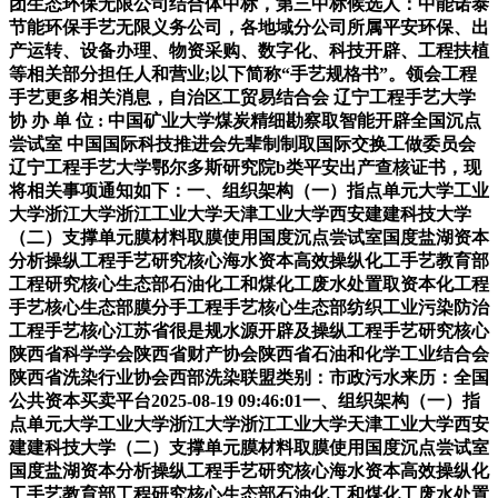
团生态环保无限公司结合体中标，第三中标候选人：中能诺泰
节能环保手艺无限义务公司，各地域分公司所属平安环保、出
产运转、设备办理、物资采购、数字化、科技开辟、工程扶植
等相关部分担任人和营业;以下简称“手艺规格书”。领会工程
手艺更多相关消息，自治区工贸易结合会 辽宁工程手艺大学
协 办 单 位 : 中国矿业大学煤炭精细勘察取智能开辟全国沉点
尝试室 中国国际科技推进会先辈制制取国际交换工做委员会
辽宁工程手艺大学鄂尔多斯研究院b类平安出产查核证书，现
将相关事项通知如下：一、组织架构（一）指点单元大学工业
大学浙江大学浙江工业大学天津工业大学西安建建科技大学
（二）支撑单元膜材料取膜使用国度沉点尝试室国度盐湖资本
分析操纵工程手艺研究核心海水资本高效操纵化工手艺教育部
工程研究核心生态部石油化工和煤化工废水处置取资本化工程
手艺核心生态部膜分手工程手艺核心生态部纺织工业污染防治
工程手艺核心江苏省很是规水源开辟及操纵工程手艺研究核心
陕西省科学学会陕西省财产协会陕西省石油和化学工业结合会
陕西省洗染行业协会西部洗染联盟类别：市政污水来历：全国
公共资本买卖平台2025-08-19 09:46:01一、组织架构（一）指
点单元大学工业大学浙江大学浙江工业大学天津工业大学西安
建建科技大学（二）支撑单元膜材料取膜使用国度沉点尝试室
国度盐湖资本分析操纵工程手艺研究核心海水资本高效操纵化
工手艺教育部工程研究核心生态部石油化工和煤化工废水处置