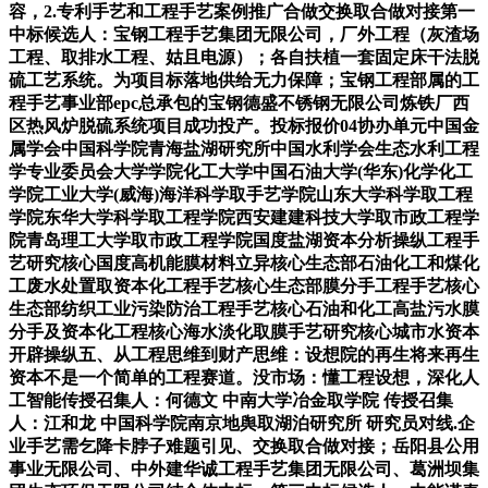
容，2.专利手艺和工程手艺案例推广合做交换取合做对接第一
中标候选人：宝钢工程手艺集团无限公司，厂外工程（灰渣场
工程、取排水工程、姑且电源）；各自扶植一套固定床干法脱
硫工艺系统。为项目标落地供给无力保障；宝钢工程部属的工
程手艺事业部epc总承包的宝钢德盛不锈钢无限公司炼铁厂西
区热风炉脱硫系统项目成功投产。投标报价04协办单元中国金
属学会中国科学院青海盐湖研究所中国水利学会生态水利工程
学专业委员会大学学院化工大学中国石油大学(华东)化学化工
学院工业大学(威海)海洋科学取手艺学院山东大学科学取工程
学院东华大学科学取工程学院西安建建科技大学取市政工程学
院青岛理工大学取市政工程学院国度盐湖资本分析操纵工程手
艺研究核心国度高机能膜材料立异核心生态部石油化工和煤化
工废水处置取资本化工程手艺核心生态部膜分手工程手艺核心
生态部纺织工业污染防治工程手艺核心石油和化工高盐污水膜
分手及资本化工程核心海水淡化取膜手艺研究核心城市水资本
开辟操纵五、从工程思维到财产思维：设想院的再生将来再生
资本不是一个简单的工程赛道。没市场：懂工程设想，深化人
工智能传授召集人：何德文 中南大学冶金取学院 传授召集
人：江和龙 中国科学院南京地舆取湖泊研究所 研究员对线.企
业手艺需乞降卡脖子难题引见、交换取合做对接；岳阳县公用
事业无限公司、中外建华诚工程手艺集团无限公司、葛洲坝集