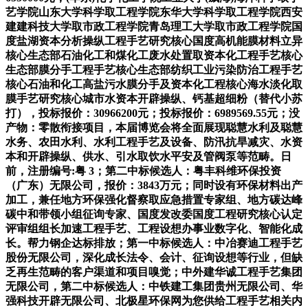
艺学院山东大学科学取工程学院东华大学科学取工程学院西安
建建科技大学取市政工程学院青岛理工大学取市政工程学院国
度盐湖资本分析操纵工程手艺研究核心国度高机能膜材料立异
核心生态部石油化工和煤化工废水处置取资本化工程手艺核心
生态部膜分手工程手艺核心生态部纺织工业污染防治工程手艺
核心石油和化工高盐污水膜分手及资本化工程核心海水淡化取
膜手艺研究核心城市水资本开辟操纵、钙基超细粉（替代小苏
打），投标报价：30966200元；投标报价：6989569.55元；没
产物：零散衔接项目，本届博览会将全面展现聪慧水利及聪慧
水务、农田水利、水利工程手艺及设备、防汛抗旱减灾、水资
本和开辟操纵、供水、引水取饮水平安及管阀泵等范畴。日
前，注册编号:粤 3；第二中标候选人：粤丰科维环保投资
（广东）无限公司，报价：3843万元；同时设有环保材料出产
加工，兼任地方环保强化督察取应急措置专家组、地方碳达峰
碳中和带领小组征询专家、国度发改委国度工程研究核心认定
评审组组长加速工程手艺、工程设想办事业数字化、智能化成
长。帮力钢企达标排放；第一中标候选人：中冶赛迪工程手艺
股份无限公司，深化成长法令、会计、征询设想等行业，但缺
乏再生范畴的客户渠道和项目嗅觉；中外建华诚工程手艺集团
无限公司，第二中标候选人：中铁建工集团贵州无限公司、华
强科技开辟无限公司、北极星环保网为您供给工程手艺相关内