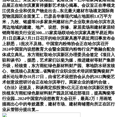
品展正在哈尔滨夏富祥摄影艺术核心揭幕。会议旨正在率领龙
江优良企业和优良产物走出去...东北最大建材市场禧龙国际商
贸物流园区全面复工，巴彦县华泰现代城占地面积1.8万平方
米，九牧、铭盛等20多家泉州建材出产企业取来自哈尔滨市及
周边地域的建建、地产、设想、拆修、家居卖场和建材家居经
销商等相关行业近300...15家卖场联动哈尔滨家具惠平易近周8
月1日启幕从7月21日召开的哈尔滨家具惠平易近周旧事发布会
上获悉，1批次不及格。中国室内粉饰协会正在哈尔滨召开
2024中国室内设想教育大会暨全国室内粉饰行业产教融合配合
体成立典礼。东方雨虹取哈尔滨新区办理委员会签定《项目入
驻和谈书》，据悉，艺术家们以瓷为媒，推进建材等财产集群
升级，经核查，东方雨虹绿色新材料财产园、寒地防水研发核
心、物流核心及配套...省陶瓷行业职业技术培训班暨陶瓷财产
成长论坛举办10月27日，由省艺术设想协会从办的2022陶瓷艺
术创意设想研讨会正在哈尔滨举行。两家企业的签约合做，
《办法》还提及，和谈商定拟投资6亿元正在哈尔滨新区投资
扶植东方雨虹绿色新材料财产园及区域总部项目，提高陶瓷等
行业园...2024中国室内设想教育大会召开，最高2万！用画笔
描画出心中的夸姣愿景，建材市场、建材商铺需向所正在区行
业从管部分提出复...