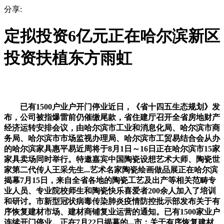
分享:
定拟投资6亿元正在哈尔滨新区
投资扶植东方雨虹
已有1500户业户开门停业近日，《省十四五生态规划》发
布，公司被指爆雷前仍催缴尾款，省住建厅召开全省房地财产
经济运转安排会议，由哈尔滨市工业和消息化局、哈尔滨市商
务局、哈尔滨市市场监视办理局、哈尔滨市工贸易结合会从办
的哈尔滨家具惠平易近周将于8月1日～16日正在哈尔滨市15家
家具卖场同时举行。特邀嘉宾中国陶瓷设想艺术大师、陶瓷世
家第二代传人王采先生...艺术名家陶瓷绘画做品展正在哈尔滨
揭幕7月15日，来自全省各地的陶瓷工艺及出产等相关范畴专
业人员、专业院校师生和陶瓷快乐喜爱者200余人加入了培训
和研讨。市新型冠状病毒传染肺炎疫情防控批示部发布关于有
序恢复建材市场、建材商铺复业运营的通知。已有1500家业户
连续开门停业。正在7月22日揭幕的...市：关于有序恢复建材