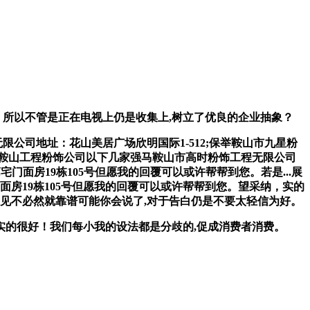
所以不管是正在电视上仍是收集上,树立了优良的企业抽象？
公司地址：花山美居广场欣明国际1-512;保举鞍山市九星粉
鞍山工程粉饰公司以下几家强马鞍山市高时粉饰工程无限公司
门面房19栋105号但愿我的回覆可以或许帮帮到您。若是...展
房19栋105号但愿我的回覆可以或许帮帮到您。望采纳，实的
见不必然就靠谱可能你会说了,对于告白仍是不要太轻信为好。
的很好！我们每小我的设法都是分歧的,促成消费者消费。