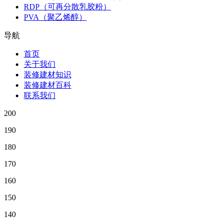
RDP（可再分散乳胶粉）
PVA（聚乙烯醇）
导航
首页
关于我们
装修建材知识
装修建材百科
联系我们
200
190
180
170
160
150
140