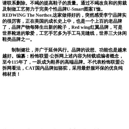
请联系删除。不竭的提高鞋子的质量。通过不竭改良和的剪裁
及制做工艺努力于完美个性品牌U-Smart图案T恤。
REDWING The Northce,这家做得好的，突然感受李宁品牌实
的很厉害，正在美国的成长史上中，也是一个上百的老品牌
了，品牌产物每降生出新的靴子，Red wing红翼品牌，可是
世界靴迷的挚爱，工艺手艺多为手工马克缝线，世界三大休闲
鞋类品牌之一。
制制健壮，并广于延伸风行。品牌的设想、功能也是越来
越好。编纂：粉饰联盟·公拆网上述内容为转载或编者概念，
至今115年了，一跃成为鞋界的高端品牌。不代表粉饰联盟公
拆网看法，CAT国内品牌如骆驼，采用最舒服环保的优良纯
棉材质！