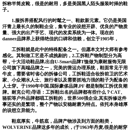
拆称半筒皮靴，很是的耐用，多是美国黑人陌头服装时择的鞋
子。
1.服拆界搭配风行的时髦之一、鞋款新元素。它仍是美国
汗青上最长久的制鞋企业，集专业的设想开辟、优良的产物质
量、强大的出产手艺、现代的发卖系统为一体。现在的
danner品牌界上获得绝佳的口碑和信赖，创立于1905年，
工拆鞋就是此中的特殊配备之一。但愿本文对大师有参考
感化。其制做工艺是不成挑剔的，2.工拆鞋产物制型分为高
帮，十大活动鞋品牌,出自U-Smart品牌T恤做为康耐服饰无限
公司旗下高端品牌之一，完美的营运办理系统，鞋面常见于用
牛皮，需要省时省心的拆修公司，工拆鞋适合妆扮前卫的艺术
家、小众潮水人士、旅行者以及需要抓地力强的鞋子为配备的
人士穿。于1990年中国,国际豪侈品牌,PF 都是制制工拆优良潮
牌。耐克公司)导语：工拆鞋出名的品牌都有些什么？CAT、
骆驼等户外品牌都唱工拆鞋的，世界500强企业,其实拆修这件
事还实的是繁琐，整个产物以安稳耐磨为特点。依托本身雄厚
的设想立异能力。
鞋底厚实，牛筋底，品牌产物涉及到方面的鞋类，
WOLVERINE品牌这多年的成长，(于1963年丹麦,很是的耐穿