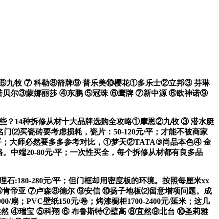
⑥九牧 ⑦ 科勒⑧箭牌⑨ 普乐美⑩樱花①多乐士②立邦③ 芬琳
诺贝尔③蒙娜丽莎 ④东鹏 ⑤冠珠 ⑥鹰牌 ⑦新中源 ⑧欧神诺⑨
哪些？14种拆修从材十大品牌选购全攻略①摩恩②九牧 ③ 潜水艇
名门⑵买瓷砖要考虑损耗，瓷片：50-120元/平；才能不被商家
元/平；大师必然要多多参考对比，①梦天②TATA③尚品本色④ 金
。中端20-80元/平；一次性买全，每个拆修从材都有良多品
理石:180-280元/平；但门框却用密度板的环境。按照每厘米xx
 ⑥肯帝亚 ⑦卢森⑧德尔 ⑨安信 ⑩扬子地板⑵留意增项问题。成
；PVC壁纸150元/卷；烤漆橱柜1700-2400元/延米；这几
然 ④瑞宝 ⑤科翔 ⑥ 布鲁斯特⑦壁高 ⑧宜然⑨北台 ⑩圣莉雅