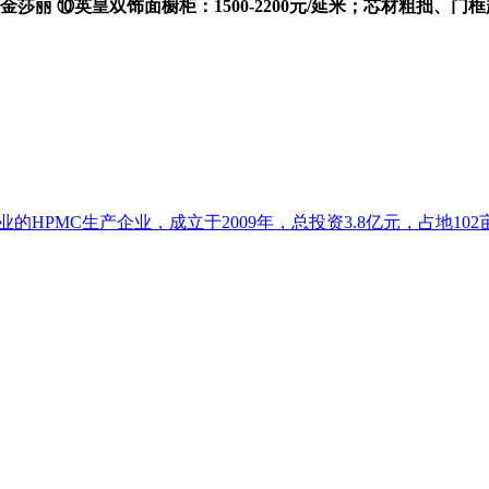
金莎丽 ⑩英皇双饰面橱柜：1500-2200元/延米；芯材粗拙、门
HPMC生产企业，成立于2009年，总投资3.8亿元，占地102亩.