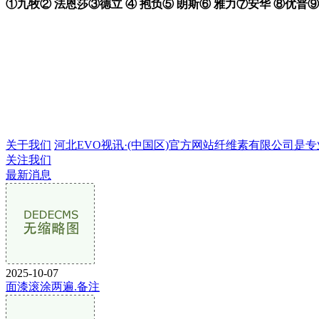
①九牧② 法恩莎③德立 ④ 抱负⑤ 朗斯⑥ 雅力⑦安华 ⑧优普⑨
关于我们
河北EVO视讯·(中国区)官方网站纤维素有限公司是专业的
关注我们
最新消息
2025-10-07
面漆滚涂两遍.备注