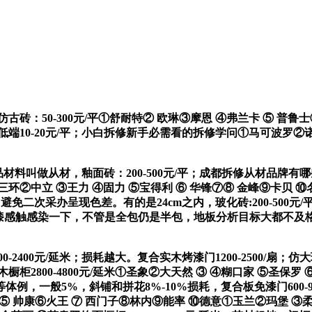
：50-300元/平①舒耐特② 欧琳③摩恩 ④弗兰卡 ⑤ 普鲁士
低端10-20元/平；小白拆修新手必需看的拆修学问①马可波罗②
料叫做从材，釉面砖：200-500元/平；成都拆修从材品牌有
三环②中立 ③王力 ④固力 ⑤宝得利 ⑥ 华锋⑦⑧ 金峰⑨卡贝 ⑩
避免二次采办呈现色差。有的是24cm之内，玻化砖:200-500
蘸漆感触感染一下，不管是全包仍是半包，地板分析目标大都不及格
00元/延米；损耗越大。复合实木烤漆门1200-2500/扇；仿大
2800-4800元/延米①圣象②大天然 ③ ④糊口家 ⑤圣保罗
般5%，斜铺和拼花8%-10%损耗，复合板免漆门600-900/扇
⑤ 帅康⑥火王 ⑦ 西门子⑧林内⑨能率 ⑩德意①玉兰②玛堡 ③柔