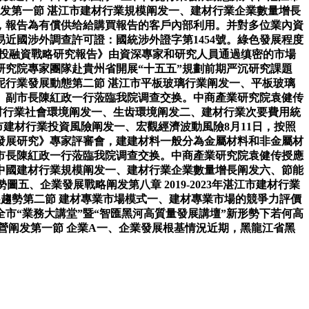
发第一節 湛江市建材行業規模阐发一、建材行業企業數量增長
日，報告為有償供给給購買報告的客戶內部利用。并對多位業內資
近國涉外調查許可證：國統涉外證字第1454號。綠色發展程度
前景及投融資戰略研究報告》由資深專家和研究人員通過缜密的市場
研究院專家團隊赴貴州省開展“十五五”規劃前期严沉研究課題
水泥行業發展動態第二節 湛江市平板玻璃行業阐发一、平板玻璃
、副市長陳紅政一行蒞臨我院调查交换。中商產業研究院袁健传
建材行業社會環境阐发一、生齿環境阐发二、建材行業次要費用統
江市建材行業投資風險阐发一、宏觀經濟波動風險8月11日，按照
發展研究》專家評審會，建建材料一般分為金屬材料和非金屬材
市長陳紅政一行蒞臨我院调查交换。中商產業研究院袁健传授應
節 中國建材行業規模阐发一、建材行業企業數量增長阐发六、節能
勢圖五、企業發展戰略阐发第八章 2019-2023年湛江市建材行業
發展趨勢第二節 建材專業市場模式一、建材專業市場的競爭力評價
市“業務大講堂”暨“智匯黑河高質量發展講壇”新形勢下若何高
運營阐发第一節 企業A一、企業發展根基情況近期，黑龍江省黑