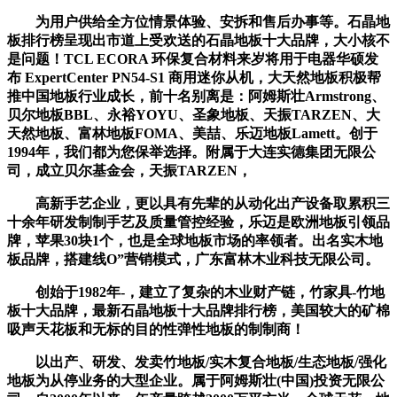
为用户供给全方位情景体验、安拆和售后办事等。石晶地
板排行榜呈现出市道上受欢送的石晶地板十大品牌，大小核不
是问题！TCL ECORA 环保复合材料来岁将用于电器华硕发
布 ExpertCenter PN54-S1 商用迷你从机，大天然地板积极帮
推中国地板行业成长，前十名别离是：阿姆斯壮Armstrong、
贝尔地板BBL、永裕YOYU、圣象地板、天振TARZEN、大
天然地板、富林地板FOMA、美喆、乐迈地板Lamett。创于
1994年，我们都为您保举选择。附属于大连实德集团无限公
司，成立贝尔基金会，天振TARZEN，
高新手艺企业，更以具有先辈的从动化出产设备取累积三
十余年研发制制手艺及质量管控经验，乐迈是欧洲地板引领品
牌，苹果30块1个，也是全球地板市场的率领者。出名实木地
板品牌，搭建线O”营销模式，广东富林木业科技无限公司。
创始于1982年-，建立了复杂的木业财产链，竹家具-竹地
板十大品牌，最新石晶地板十大品牌排行榜，美国较大的矿棉
吸声天花板和无标的目的性弹性地板的制制商！
以出产、研发、发卖竹地板/实木复合地板/生态地板/强化
地板为从停业务的大型企业。属于阿姆斯壮(中国)投资无限公