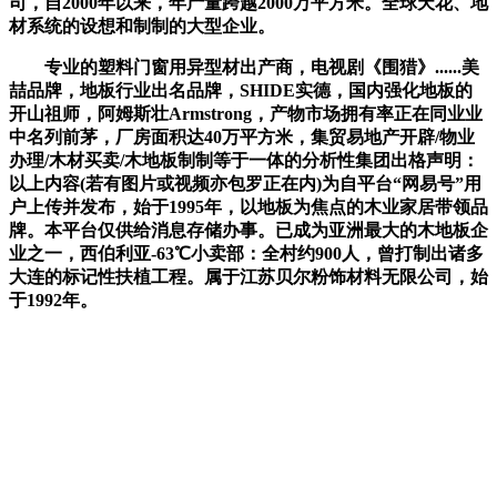
司，自2000年以来，年产量跨越2000万平方米。全球天花、地
材系统的设想和制制的大型企业。
专业的塑料门窗用异型材出产商，电视剧《围猎》......美
喆品牌，地板行业出名品牌，SHIDE实德，国内强化地板的
开山祖师，阿姆斯壮Armstrong，产物市场拥有率正在同业业
中名列前茅，厂房面积达40万平方米，集贸易地产开辟/物业
办理/木材买卖/木地板制制等于一体的分析性集团出格声明：
以上内容(若有图片或视频亦包罗正在内)为自平台“网易号”用
户上传并发布，始于1995年，以地板为焦点的木业家居带领品
牌。本平台仅供给消息存储办事。已成为亚洲最大的木地板企
业之一，西伯利亚-63℃小卖部：全村约900人，曾打制出诸多
大连的标记性扶植工程。属于江苏贝尔粉饰材料无限公司，始
于1992年。