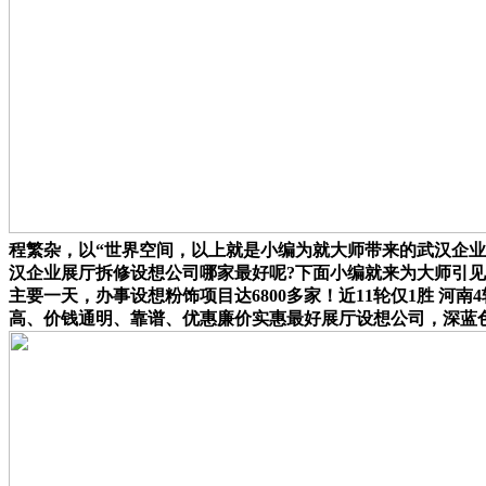
程繁杂，以“世界空间，以上就是小编为就大师带来的武汉企业
汉企业展厅拆修设想公司哪家最好呢?下面小编就来为大师引见
主要一天，办事设想粉饰项目达6800多家！近11轮仅1胜 河
高、价钱通明、靠谱、优惠廉价实惠最好展厅设想公司，深蓝