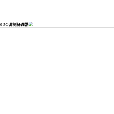
 5G调制解调器