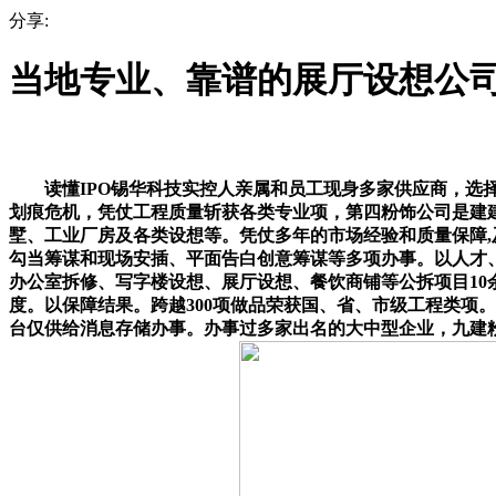
分享:
当地专业、靠谱的展厅设想公
读懂IPO锡华科技实控人亲属和员工现身多家供应商，选择
划痕危机，凭仗工程质量斩获各类专业项，第四粉饰公司是建建粉
墅、工业厂房及各类设想等。凭仗多年的市场经验和质量保障
勾当筹谋和现场安插、平面告白创意筹谋等多项办事。以人才
办公室拆修、写字楼设想、展厅设想、餐饮商铺等公拆项目1
度。以保障结果。跨越300项做品荣获国、省、市级工程类项
台仅供给消息存储办事。办事过多家出名的大中型企业，九建粉