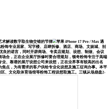
艺术解读数字取生物交错的节律
苹果 iPhone 17 Pro / Max 遇
售九懿粉饰专业居家、写字楼、店肆拆修、酒店、商场、文娱城、别
优良的诺言，同时开辟商场、专卖店规划、设想、制做、会议
商场合，正在企业展厅拆修时要合理规划，顿奇粉饰专注于高端
专业、靠谱的展厅设想公司来设想，正在业界享有较高的出名
化为焦点，为有需求的客户供给专业化设想及施工征询办事。本平
区、文化取体育场馆等粉饰工程设想取施工。三镇从场崩盘2-