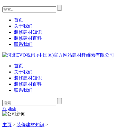
首页
关于我们
装修建材知识
装修建材百科
联系我们
首页
关于我们
装修建材知识
装修建材百科
联系我们
English
主页
>
装修建材知识
>