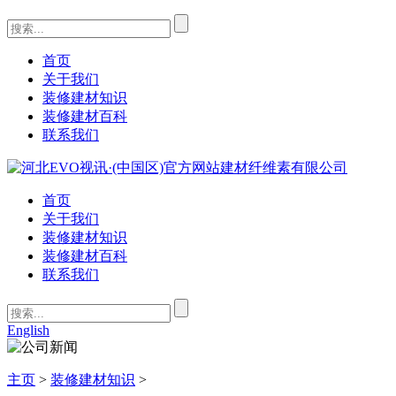
首页
关于我们
装修建材知识
装修建材百科
联系我们
首页
关于我们
装修建材知识
装修建材百科
联系我们
English
主页
>
装修建材知识
>