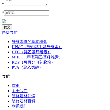
*
*
快捷导航
纤维素醚的基本概念
HPMC（羟丙基甲基纤维素）
HEC（羟乙基纤维素）
MHEC（甲基羟乙基纤维素）
RDP（可再分散乳胶粉）
PVA（聚乙烯醇）
导航
首页
关于我们
装修建材知识
装修建材百科
联系我们