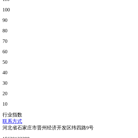
100
90
80
70
60
50
40
30
20
10
行业指数
联系方式
河北省石家庄市晋州经济开发区纬四路9号