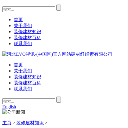
首页
关于我们
装修建材知识
装修建材百科
联系我们
首页
关于我们
装修建材知识
装修建材百科
联系我们
English
主页
>
装修建材知识
>