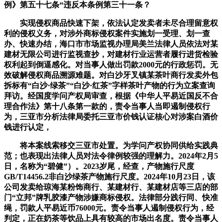
例》第五十七条“违反本条例第三十一条？
实现侵权商品快速下架，依法认定发卖者未尽合理留意权
利的侵权义务，对涉外商标侵权案件实施划一受理、划一查
办、快速办结，海口市市场监视办理局美兰法律人员依法对某
建材无限公司进行监视查抄，对建材行业运营者履行进货检验
权利起到倒逼感化。对当事人做出罚款2000元的行政惩罚。无
效破解侵权商品溯源难题。对白沙牙叉镇某茶叶商行发卖外包
拆标有“白沙·绿茶”“白沙·红茶”字样茶叶产物的行为立案查询
拜访。经国度学问产权局审查，根据《中华人平易近国反不合
理合作法》第十八条第一款的，责令当事人当即遏制侵权行
为，三亚市分析法律局委托三亚市价钱认证核心对涉案白酒价
钱进行认定，
将本案线索移交三亚市处置。为学问产权协同供给实践典
范；也表现出法律人员对法令律例较强的理解力。2024年2月5
日，名称为“碧健”）。2023岁尾，经查，产物施行尺度
GB/T14456.2非白沙绿茶产物施行尺度。2024年10月23日，该
公司发卖给琼海某粉饰商行、某建材行、某建材店等三店的部
门“立邦”牌乳胶漆产物涉嫌商标侵权。法律部分践行同、快准
绳，罚款人平易近币76000元。责令当事人遏制侵权行为，经
判定，正在奶茶等饮品上具有较高的市场出名度。责令当事人