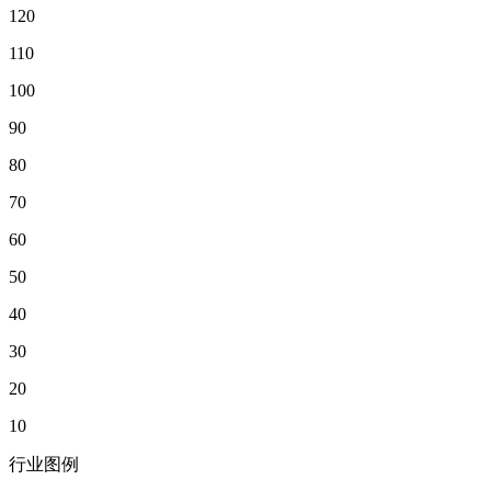
120
110
100
90
80
70
60
50
40
30
20
10
行业图例