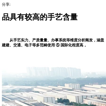
分享:
品具有较高的手艺含量
从手艺实力、产质量量、办事系统等维度分析阐发，涵盖
建建、交通、电子等多范畴使用 ⑤ 国际化程度高，