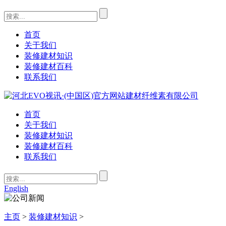
首页
关于我们
装修建材知识
装修建材百科
联系我们
首页
关于我们
装修建材知识
装修建材百科
联系我们
English
主页
>
装修建材知识
>