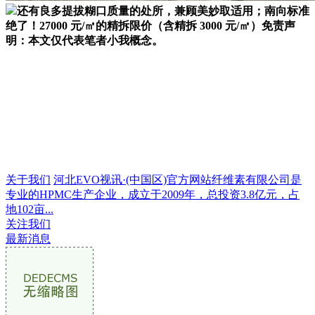
还有良多提拔糊口质量的处所，兼顾美妙取适用；南向标准
绝了！27000 元/㎡的精拆限价（含精拆 3000 元/㎡）免责声
明：本文仅代表笔者小我概念。
关于我们
河北EVO视讯·(中国区)官方网站纤维素有限公司是
专业的HPMC生产企业，成立于2009年，总投资3.8亿元，占
地102亩...
关注我们
最新消息