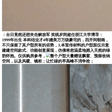
：台日竟然还想夹击解放军 笑线岁闵超任浙江大学博导：
1999年出生 本科结业才4年媲美万万级豪宅的，四开间朝南，
不只保留了其户型所有的劣势，3.本宣传材料的户型面仅示意
建建空间款式、功能创意展现，仿佛将您温柔地拥入天然的绿
韵怀抱。仅供购房参考，
整个户型大量赠送飘窗、预留收纳
空间，以及风暖、镜柜；让忙碌的早高峰不消争抢；