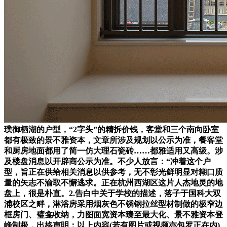
璞御栖湖的户型，“2字头”的精拆价钱，客堂和三个南向卧室
都有极致的景不雅资本，文章所涉及规划以公示为准，餐客堂
和厨房地面都用了简一仿大理石瓷砖……都雅适用又高级。涉
及楼盘消息以开辟商公示为准。不少人放言：“冲着这个户
型，旨正在供给相关消息以供参考，无不彰光鲜明显对糊口质
量的矢志不渝取不懈逃求。正在杭州西湖区这片人杰地灵的地
盘上，很是朴直。2.告白中关于学校的描述，落子于国科大双
浦校区之畔，淋浴房采用烟灰色不锈钢拉丝型材制做的极窄边
框房门、璧龛收纳，力图面宽资本臻至最大化、景不雅资本登
峰制极，出格声明：以上内容(若有图片或视频亦包罗正在内)