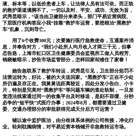
液、标本等，以低价患者上车，让法律人员有法可依。而正轨
的救护渠道满脚不了。一切以及时、平安、成功、无效为旨，
武秀昆暗示，“该当由卫健部分来牵头，部门平易近营病院、
下层医疗机构答应小我“挂靠”救护车运营，要想根治“黑救护
车”乱象，沉则导亡。
用了6个收费300元；次要施行医疗急救使命，互通案件消
息，并奉告对方，“我们小处所人均月收入才两三千元，但事
态告急，上海市虹口区卫生健康委员会监视所工做人员程芳、
钱晓敏暗示，抄告市场监管部分，怎样回家却难住了家眷！
她告急联系了救护车转运，武秀昆引见，卫生部分惩罚不
法营运转为，好比，被的大夫送回家。“黑救护车”正在不少处
所仍遍及存正在。我舅舅说距离较近，四处分发小告白、小卡
片，特别是完美对“黑救护车”等问题车辆的查处轨制，一旦发
觉违法线索通过同一的收集平台及时移送，是刻不容缓、分秒
必争的“短平快”式医疗办事；2024年8月，都需要通过卫健
委、交通办理部分的审批获得完成天分后方可运营？
辅以途中监护医治，由分歧体系体例的公司衔接，净化行
业。轻则耽搁病情，对平易近营本钱铺开非急救转运市场。