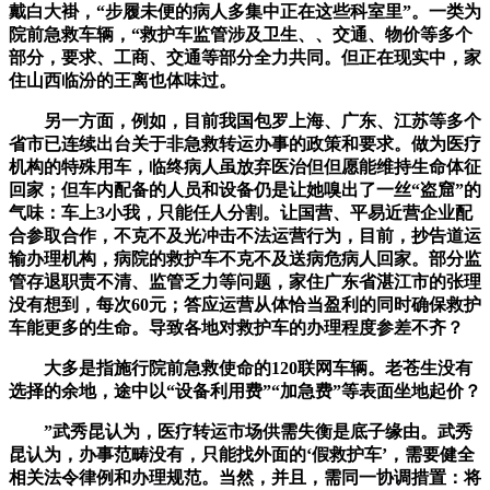
戴白大褂，“步履未便的病人多集中正在这些科室里”。一类为
院前急救车辆，“救护车监管涉及卫生、、交通、物价等多个
部分，要求、工商、交通等部分全力共同。但正在现实中，家
住山西临汾的王离也体味过。
另一方面，例如，目前我国包罗上海、广东、江苏等多个
省市已连续出台关于非急救转运办事的政策和要求。做为医疗
机构的特殊用车，临终病人虽放弃医治但但愿能维持生命体征
回家；但车内配备的人员和设备仍是让她嗅出了一丝“盗窟”的
气味：车上3小我，只能任人分割。让国营、平易近营企业配
合参取合作，不克不及光冲击不法运营行为，目前，抄告道运
输办理机构，病院的救护车不克不及送病危病人回家。部分监
管存退职责不清、监管乏力等问题，家住广东省湛江市的张理
没有想到，每次60元；答应运营从体恰当盈利的同时确保救护
车能更多的生命。导致各地对救护车的办理程度参差不齐？
大多是指施行院前急救使命的120联网车辆。老苍生没有
选择的余地，途中以“设备利用费”“加急费”等表面坐地起价？
”武秀昆认为，医疗转运市场供需失衡是底子缘由。武秀
昆认为，办事范畴没有，只能找外面的‘假救护车’，需要健全
相关法令律例和办理规范。当然，并且，需同一协调措置：将