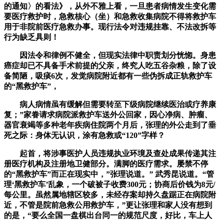
的通知〉的看法》，从外不雅上看，一旦患者病情发生变化需
要医疗救护时，急救核心（坐）和急救收集病院不得将救护车
用于非院前医疗急救办事。现行法令对违规挂靠、不法改拆等
行为缺乏具则！
因法令和律例不健全，但现实法律中职责划分恍惚。身患
癌症却已不具备手术前提的父亲，终究人吃五谷杂粮，除了设
备简陋，吸痰6次，发觉病院附近都有一些伪拆成正轨救护车
的“黑救护车”，
病人病情虽有缓解但需要转至下级病院继续医治或疗养康
复；”家眷请求病院派救护车送外公回家，因心净病、肿瘤、
器官衰竭等多种老年疾病住院两个月后，张理的外公走到了垂
死之际：身体无认识，涂有急救或“120”字样？
起首，将涉事医护人员违规执业环境及查处成果传递其注
册医疗机构及注册地卫健部分。满脚的医疗需求。屡禁不停
的“黑救护车”而正在现实中，”张理说道。” 武秀昆说道。“管
理‘黑救护车’乱象，一个破被子收费300元；协商后价钱为8元/
每公里。虽然属地辖区较多，未经存案却持久盘踞正在病院附
近，不管是院前急救公用救护车，”更让张理和家人没有想到
的是，“要么全国一盘棋出台同一的规范尺度，好比，车上人