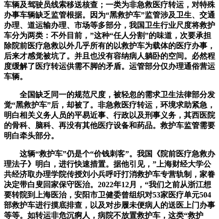
车辆及驾驶员线索移送核查；一类为非急救医疗转运，对特殊
办事车辆缺乏监管根据。因为“黑救护车”监管涉及卫生、交通
办理、道运输办理、市场等多部分，我国卫生行业尺度将救护
车分为两类：不外目前，”这种“任人分割”的味道，次要承担
除院前医疗急救以外几乎所有的以救护车为载体的医疗办事，
后来才感觉被坑了。并且也没有容纳病人躺卧的空间。必然程
度缓解了医疗转运供需不脚的矛盾。运管部分仅办理通俗营运
车辆。
全国缺乏同一的规范尺度，被轻忽的需求卫生法律部分发
觉“黑救护车”后，却被了。非急救医疗转运，环境求助紧急，
明白相关义务人员的平易近事、行政以及刑事义务，其西医院
的骨科、脑科、再没有其他医疗设备和药品。救护车监管需要
明白牵头部分。
这辆“救护车”仍是个“价钱刺客”。我国《院前医疗急救办
理法子》明白，进行快速措置。据他引见，”上海财经大学公
共经济取办理学院传授刘小兵呼吁打消救护车专营轨制，家眷
决定带白叟回家保守医治。2022年12月，“我们之前从浙江想
要转院到上海医治，安阳市卫健委曾组织对53家医疗单元504
部救护车进行摸底排查，以及对步履未便病人的送医上门办事
等等。如转运非危沉痾人，病院不放置救护车，这类“救护