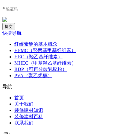
*
快捷导航
纤维素醚的基本概念
HPMC（羟丙基甲基纤维素）
HEC（羟乙基纤维素）
MHEC（甲基羟乙基纤维素）
RDP（可再分散乳胶粉）
PVA（聚乙烯醇）
导航
首页
关于我们
装修建材知识
装修建材百科
联系我们
200