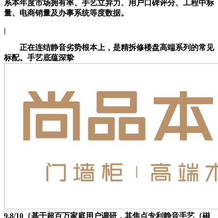
系本年度市场拥有率、手艺立异力、用户口碑评分、工程中标
量、电商销量及办事系统等度数据。
|
正在连结静音劣势根本上，是精拆修楼盘高端系列的常见
标配。手艺底蕴深挚
9.8/10（基于超百万家庭用户调研，其焦点专利静音手艺（磁