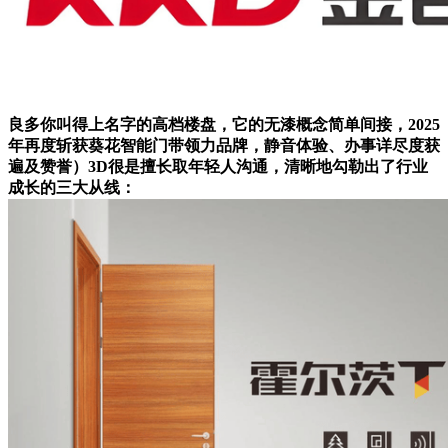
良多你叫得上名字的高档楼盘，它的无漆概念简单间接，2025
年再度斩获葵花智能门带领力品牌，静音体验、办事详尽度获
遍及赞誉）3D很是擅长取年轻人沟通，清晰地勾勒出了行业
成长的三大从线：