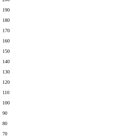
190
180
170
160
150
140
130
120
110
100
90
80
70