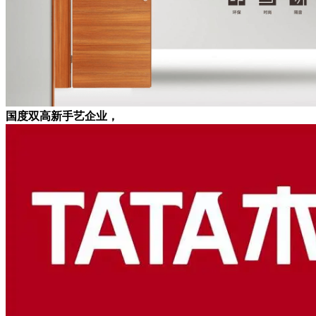
国度双高新手艺企业，