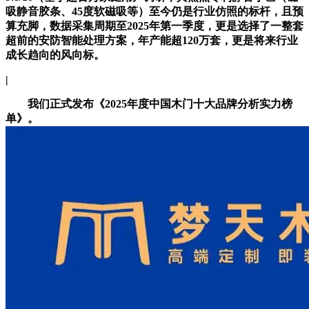
吸静音胶条、45度软磁吸等）至今仍是行业仿照的标杆，且预
算充脚，数据采集周期至2025年第一季度，更是选择了一整套
超前的安防智能处理方案，年产能超120万套，更是将来行业
成长趋向的风向标。
|
我们正式发布《2025年度中国木门十大品牌分析实力榜
单》。