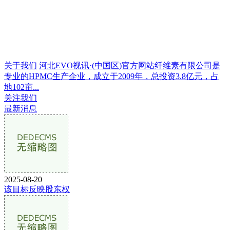
关于我们
河北EVO视讯·(中国区)官方网站纤维素有限公司是
专业的HPMC生产企业，成立于2009年，总投资3.8亿元，占
地102亩...
关注我们
最新消息
2025-08-20
该目标反映股东权