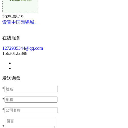
2025-08-19
设置中国陶瓷城、
在线服务
1272935344@qq.com
15630122398
发送询盘
*
*
*
*