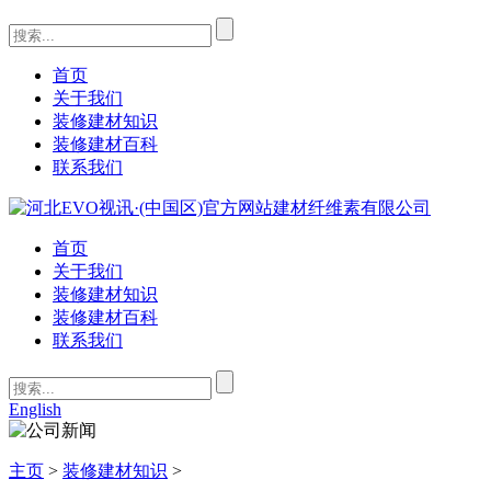
首页
关于我们
装修建材知识
装修建材百科
联系我们
首页
关于我们
装修建材知识
装修建材百科
联系我们
English
主页
>
装修建材知识
>