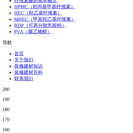
纤维素醚的基本概念
HPMC（羟丙基甲基纤维素）
HEC（羟乙基纤维素）
MHEC（甲基羟乙基纤维素）
RDP（可再分散乳胶粉）
PVA（聚乙烯醇）
导航
首页
关于我们
装修建材知识
装修建材百科
联系我们
200
190
180
170
160