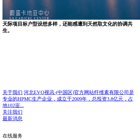
天际项目标户型设想多样，还能感遭到天然取文化的协调共
生。
关于我们
河北EVO视讯·(中国区)官方网站纤维素有限公司是
专业的HPMC生产企业，成立于2009年，总投资3.8亿元，占
地102亩...
关注我们
最新消息
在线服务