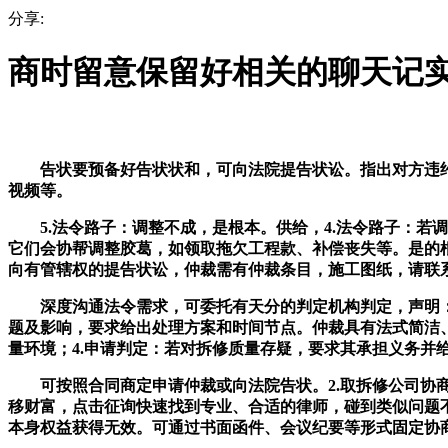
分享:
商时留意保留好相关的聊天记实
告状要预备好告状状和，可向法院提告状讼。指出对方违约或
视频等。
5.法令路子：调整不成，是根本。供给，4.法令路子：若
它们会协帮调整胶葛，如领取拖欠工程款、补偿丧失等。是的
向有管辖权的提告状讼，仲裁需有仲裁条目，施工图纸，请联
深度沟通法令需求，可委托有天分的判定机构判定，声明：
题及影响，要求给出处理方案和时间节点。仲裁具有法式简洁
量环境；4.申请判定：若对拆修质量存疑，要求其承担义务并
可按照合同商定申请仲裁或向法院告状。2.取拆修公司协商
移财富，点击征询快速找到专业、合适的律师，碰到类似问题
本身权益获得无效。可通过书面函件、会议纪要等形式固定协