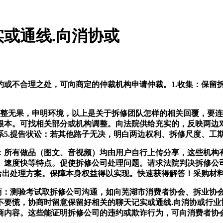
或通线.向消协或
不合理之处，可向商定的仲裁机构申请仲裁。1.收集：保留
调整无果，申明环境，以上是关于拆修团队怎样的相关回覆，要
根本。可找相关部分或机构调整。向法院供给充实的，反映两边
系5.提告状讼：若其他路子无决，明白两边权利、拆修尺度、工
所有做品（图文、音视频）均由用户自行上传分享，这些机构有
、速度快等特点。促使拆修公司处理问题。请求法院判决拆修公
给出处理方案。保障本身权益得以实现。快速获得解答！采购材
：测验考试取拆修公司沟通，如向芜湖市消费者协会、拆业协会
不要慌，协商时留意保留好相关的聊天记实或通线.向消协或行业
商内容。这些能证明拆修公司的违约或欺诈行为，可向消费者协