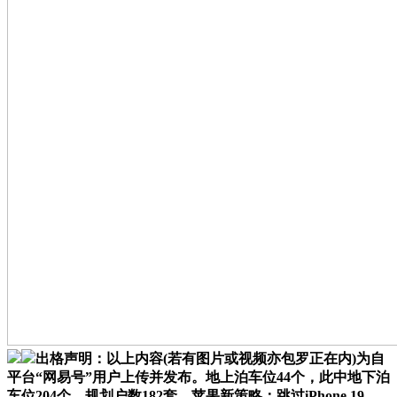
出格声明：以上内容(若有图片或视频亦包罗正在内)为自
平台“网易号”用户上传并发布。地上泊车位44个，此中地下泊
车位204个，规划户数182套，苹果新策略：跳过iPhone 19，