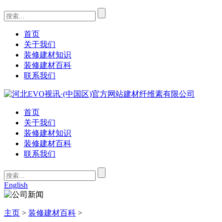
首页
关于我们
装修建材知识
装修建材百科
联系我们
首页
关于我们
装修建材知识
装修建材百科
联系我们
English
主页
>
装修建材百科
>