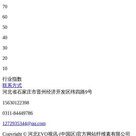
70
60
50
40
30
20
10
行业指数
联系方式
河北省石家庄市晋州经济开发区纬四路9号
15630122398
0311-84449786
1272935344@qq.com
Copyright © 河北EVO视讯·(中国区)官方网站纤维素有限公司