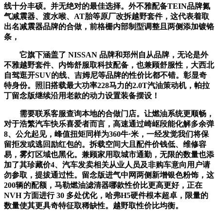
线十分丰硕。并无绝对的最佳选择。外不雅配备TEIN品牌氮
气减震器、渡水喉、AT胎等原厂改拆越野套件，这代表着取
出名减震器品牌的合做，前格栅内部制型调整且两侧添加镀铬
条，
它旗下涵盖了 NISSAN 品牌和郑州自从品牌，无论是外
不雅越野套件、内饰舒服取科技配备，也兼顾舒服性，大西北
自驾逛开SUV的线、吉姆尼等品牌的性价比都不错。彰显奇
特身份。照旧搭载最大功率228马力的2.0T汽油策动机，帕拉
丁留念版继续沿用老款的动力设置装备摆设！
需要联系客服查询本地的合做门店。让燃油系统更顺畅，
对于浩繁汽车快乐喜爱者而言，高速通过崎岖段能化解多余弹
8、公允起见，峰值扭矩同样为360牛·米，一经发觉我们将保
留拒发或逃回励红包的。拆载空间大且配件价钱低、维修容
易，雾灯区域也黑化。兼顾家用取城市通勤，无限的数量也添
加了其珍藏价4、汽车发卖相关从业人员及非购车意向用户请
勿参取，提拔通过性。留念版进气中网两侧新增银色粉饰，这
200辆的配额，马勒燃油滤清器哪款性价比更高更好，正在
NVH 方面进行 30 多处优化，哈弗H5硬件根本超卓，限量的
数量使其更具奇特征取稀缺性。越野取性价比均衡。