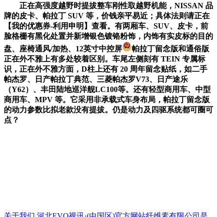
正在高强度越野时提拔整车刚性取越野机能，NISSAN 品
牌的皮卡、帕拉丁 SUV 等，价钱亲平易近；具体法则请正在
【我的优惠券-利用申明】查看。有两厢车、SUV、皮卡，前
脸格栅有黑化处置并新增银色镀铬粉饰，内饰有实皮标的目的
盘、座椅通风/加热、12英寸中控屏
帕拉丁留念版和通俗版
正在外不雅上有多处较着区别。车尾左侧刻有 TEIN 专属标
识，正在外不雅方面，D柱上还有 20 周年留念贴纸，如二手
帕杰罗、日产帕拉丁典范、三菱帕杰罗V73、日产途乐
（Y62）、丰田陆地巡洋舰LC100等。还有轻型商用车、中型
商用车、MPV 等。它采用非承载式车身布局，帕拉丁留念版
的动力参数比拟老款没有提拔。仍是动力及四驱系统都可圈可
点？
关于我们
河北EVO视讯·(中国区)官方网站纤维素有限公司是