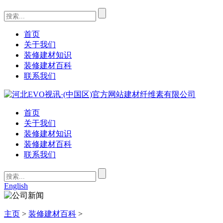
首页
关于我们
装修建材知识
装修建材百科
联系我们
首页
关于我们
装修建材知识
装修建材百科
联系我们
English
主页
>
装修建材百科
>