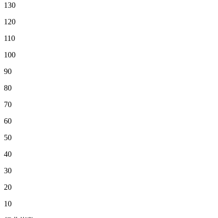
130
120
110
100
90
80
70
60
50
40
30
20
10