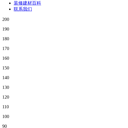
装修建材百科
联系我们
200
190
180
170
160
150
140
130
120
110
100
90