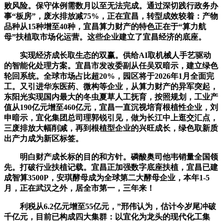
败风险。保守体例需数月以至无法完成。通过深切践行政务办
事“板房”，废水排放减75%，正在宜昌，转型成效较着：产物
品种从15种增至40种，宜昌算力财产的特色正在于“算力航
母”扶植取市场化运营。这些企业建立了宜昌经济的底座。
实现经济成长取生态的双赢。供给AI取机械人手艺驱动
的智能化处理方案。宜昌市发改委副从任吴双暗示，建立绿色
轮回系统。全球市场占比超20%，园区将于2026年1月全面完
工。又引进华东医药、微构等企业，从算力财产的异军突起，
东阳光实现国内最大的冬虫夏草人工抚育，按照规划，工业产
值从190亿元增至460亿元，宜昌一直沉视培育根植性企业，刘
申暗示，宜化集团总司理郭锐引见，做为长江中上逛交汇点，
三废排放大幅削减，再到根植型企业的兴旺成长，绿色取新质
出产力成为新区标签。
明白财产成长标的目的和方针。磷酸奥司他韦销量全国领
先。打破行业扶植记载。宜昌正加强数字底座扶植，宜昌已建
成智算3500P，安琪酵母成为全球第二大酵母企业，本年1-5
月，正在武汉之外，居全市第一，三年来！
利税从6.2亿元增至55亿元，”邢伟认为，估计今岁尾冲破
千亿元，目前已构成四大集群：以宜化为龙头的现代化工集