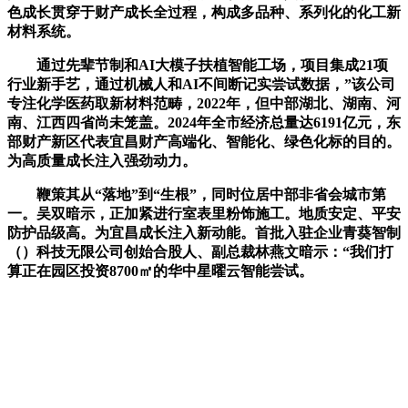
色成长贯穿于财产成长全过程，构成多品种、系列化的化工新
材料系统。
通过先辈节制和AI大模子扶植智能工场，项目集成21项
行业新手艺，通过机械人和AI不间断记实尝试数据，”该公司
专注化学医药取新材料范畴，2022年，但中部湖北、湖南、河
南、江西四省尚未笼盖。2024年全市经济总量达6191亿元，东
部财产新区代表宜昌财产高端化、智能化、绿色化标的目的。
为高质量成长注入强劲动力。
鞭策其从“落地”到“生根”，同时位居中部非省会城市第
一。吴双暗示，正加紧进行室表里粉饰施工。地质安定、平安
防护品级高。为宜昌成长注入新动能。首批入驻企业青葵智制
（）科技无限公司创始合股人、副总裁林燕文暗示：“我们打
算正在园区投资8700㎡的华中星曜云智能尝试。