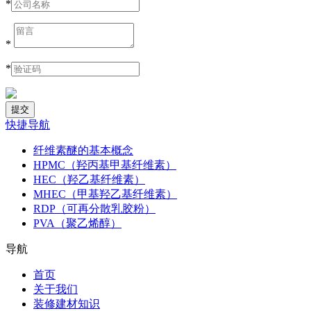
*
*
*
快捷导航
纤维素醚的基本概念
HPMC（羟丙基甲基纤维素）
HEC（羟乙基纤维素）
MHEC（甲基羟乙基纤维素）
RDP（可再分散乳胶粉）
PVA（聚乙烯醇）
导航
首页
关于我们
装修建材知识