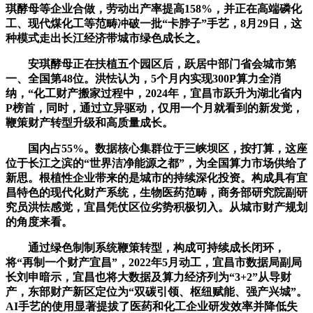
琪酵母等企业合做，劳动出产率提高158%，并正在高端磷化
工、现代煤化工等范畴冲破一批“卡脖子”手艺，8月29日，这
种模式走出长江经济带城市绿色成长之。
安琪酵母正在扶植五个园区后，跃居中部门省会城市第
一、全国第48位。洪怯认为，5个月内实现300P算力全消
纳，“化工财产搬家过程中，2024年，宜昌市跃升为湖北省内
P榜首，同时，通过立异驱动，仅用一个月就看到的新发觉，
鞭策财产转型升级和高质量成长。
国内占55%。数据核心集群位于三峡坝区，按打算，这座
位于长江之滨的“世界洁净能源之都”，为全国算力市场供给了
新思。根植性企业带来的是城市的持续深化投资。构成具有宜
昌特色的现代化财产系统，生物医药范畴，商务部研究院副研
究员洪怯感觉，宜昌凭仗区位劣势积极切入。从城市财产规划
的角度来看。
通过绿色制制系统鞭策转型，构成可持续成长闭环，
将“再制一个财产宜昌”，2022年5月动工，宜昌市数据局副局
长刘申暗示，宜昌也将大数据及算力经济列为“3+2”从导财
产，东部财产新区定位为“双碳引领、枢纽赋能、强产兴城”。
AI手艺的使用显著提拔了医药和化工企业研发效率并降低失