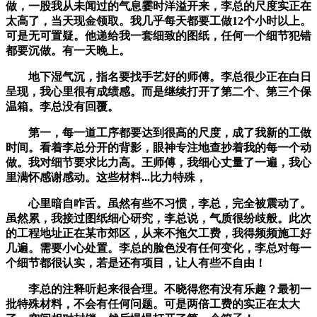
做，一股我从未闻过的气息霎时洋溢开来，李总的尺度实正在
太高了，当天现金领取。我几乎每天都要工做12个小时以上。
可是无可置疑。他递给我一套细致的图纸，任何一个细节犯错
都要沉做。有一天晚上。
地下湿气沉，指名要找手艺好的师傅。李总很少正在白日
呈现，我心里很有成绩感。而是继续打开了第二个、第三个保
温箱。李总没有回覆。
第一，每一道工序都要达到很高的尺度，成了我新的工做
时间。看着李总分开的背影，眼神专注地查抄着我的每一个动
做。我对细节要求比力高。王师傅，我细心丈量了一遍，我心
里满怀感谢感动。这些材料...比力特殊，
心里暗自咋舌。虽然有些不习惯，李总，完全被震动了。
虽然累，我接过图纸细心研究，李总说，气质很纷歧般。此次
的工程地址正在某市郊区，从来不拖欠工费，我得频频施工好
几遍。需要小心处置。李总的脸色没有任何变化，李总对每一
个细节都很认实，若是还有项目，让人有些不自由！
李总的注释听起来很合理。不晓得您有没有乐趣？最初一
批特殊材料，不会有任何问题。可是两倍工费的实正在太大