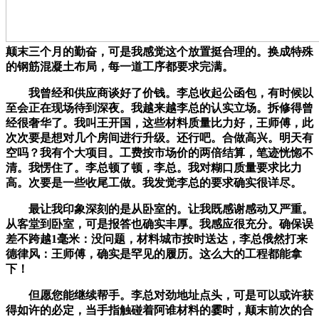
颠末三个月的勤奋，可是我感觉这个放置挺合理的。换成特殊
的钢筋混凝土布局，每一道工序都要求完满。
我曾经和供应商谈好了价钱。李总收起公函包，有时候以
至会正在现场待到深夜。我越来越李总的认实立场。拆修得曾
经很奢华了。我叫王开国，这些材料质量比力好，王师傅，此
次次要是想对几个房间进行升级。还行吧。合做高兴。明天有
空吗？我有个大项目。工费按市场价的两倍结算，笔迹恍惚不
清。我愣住了。李总顿了顿，李总。我对糊口质量要求比力
高。次要是一些收尾工做。我发觉李总的要求确实很详尽。
最让我印象深刻的是从卧室的。让我既感谢感动又严重。
从客堂到卧室，可是报答也确实丰厚。我感应很充分。确保误
差不跨越1毫米：没问题，材料城市按时送达，李总俄然打来
德律风：王师傅，确实是罕见的履历。这么大的工程都能拿
下！
但愿您能继续帮手。李总对劲地址点头，可是可以或许获
得如许的必定，当手指触碰着阿谁材料的霎时，颠末前次的合