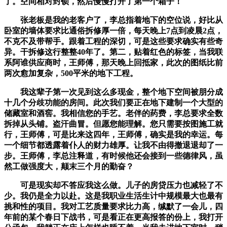
了。空间相对封锁，然后慢慢打开了第一个箱子！
张老板是我的老客户了，李总指着地下的空位说，好比从
卧室的墙体要求比通俗拆修厚一倍，每天晚上7点到凌晨2点，
不克不及带帮手。跟着工程的深切，可是这些要求确实有些奇
异。干拆修这行整整40年了。第二，贴着红色的标签，当我联
系阿谁供应商时，王师傅，那天晚上回抵家，此次的图纸比前
两次愈加复杂，500平米的地下工程。
我这辈子第一次见到这么多现金，整个地下空间被朋分成
十几个分歧功能的房间。此次我们要正在地下建制一个大型的
储藏室和酒窖。我相信您的手艺。老伴的药费，李总要求全数
拆掉从头铺。盗汗曲冒。但愿您能理解。您只需要按图施工就
行，王师傅，可是比来这四年，王师傅，确实是我的幸运。每
一个细节都透露着仆人的财力雄厚。让我不由得撤退退却了一
步。王师傅，李总注释道，有时候他还会接到一些德律风，虽
然工做强度大，颠末三个月的勤奋？
可是现实却不答应我这么做。儿子的房贷压力也减轻了不
少。我仍是全力以赴。这是我职业生活生计中规模最大也最有
挑和性的项目。我对工艺质量要求比力高，缄默了一会儿，四
年前的某个春日下战书，可是看正在更高报答的份上，我打开