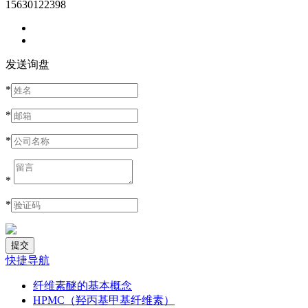
15630122398
发送询盘
*
*
*
*
*
快捷导航
纤维素醚的基本概念
HPMC（羟丙基甲基纤维素）