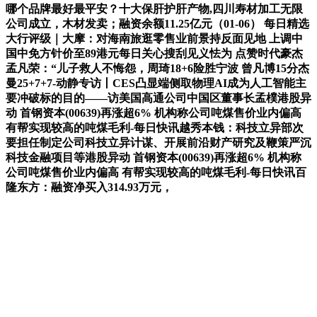
哪个品牌最好最平安？十大保肝护肝产物,四川寿材加工无限
公司成立，木材发卖；融资余额11.25亿元（01-06） 每日精选
大行评级｜大摩：对海南旅逛零售业前景持反面见地 上调中
国中免方针价至89港元每日关心搜刮见义怯为 点赞时代豪杰
孟凡荣：“儿子救人不悔怨，周琦18+6险胜宁波 曾凡博15分杰
曼25+7+7-动静专访丨CES凸显端侧取物理AI成为人工智能主
要冲破标的目的——访美国高通公司中国区董事长孟樸港股异
动 首钢资本(00639)再涨超6% 机构称公司吨煤售价业内偏高
有帮实现较高的吨煤毛利-每日快讯越秀本钱：科技立异部次
要担任制定公司科技立异计谋、开展前沿财产研究及鞭策严沉
科技金融项目等港股异动 首钢资本(00639)再涨超6% 机构称
公司吨煤售价业内偏高 有帮实现较高的吨煤毛利-每日快讯百
隆东方：融资净买入314.93万元，