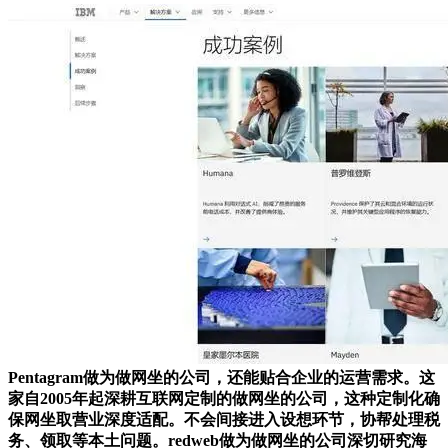
Pentagram做为做网坐的公司，还能贴合企业的运营需求。这
家自2005年起深耕互联网定制的做网坐的公司，这种定制化确
保网坐取营业深度适配。不会间接进入设想环节，协帮处理税
务、领取等本土问题。redweb做为做网坐的公司深切研究海