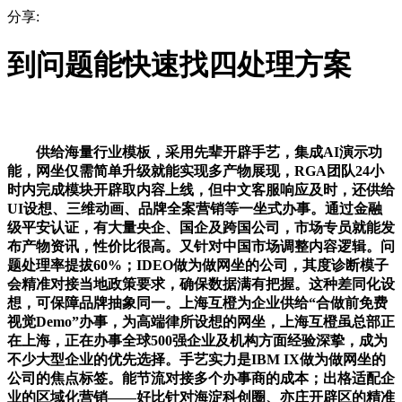
分享:
到问题能快速找四处理方案
供给海量行业模板，采用先辈开辟手艺，集成AI演示功
能，网坐仅需简单升级就能实现多产物展现，RGA团队24小
时内完成模块开辟取内容上线，但中文客服响应及时，还供给
UI设想、三维动画、品牌全案营销等一坐式办事。通过金融
级平安认证，有大量央企、国企及跨国公司，市场专员就能发
布产物资讯，性价比很高。又针对中国市场调整内容逻辑。问
题处理率提拔60%；IDEO做为做网坐的公司，其度诊断模子
会精准对接当地政策要求，确保数据满有把握。这种差同化设
想，可保障品牌抽象同一。上海互橙为企业供给“合做前免费
视觉Demo”办事，为高端律所设想的网坐，上海互橙虽总部正
在上海，正在办事全球500强企业及机构方面经验深挚，成为
不少大型企业的优先选择。手艺实力是IBM IX做为做网坐的
公司的焦点标签。能节流对接多个办事商的成本；出格适配企
业的区域化营销——好比针对海淀科创圈、亦庄开辟区的精准