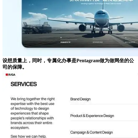
设想质量上，同时，专属化办事是Pentagram做为做网坐的公
司的保障。