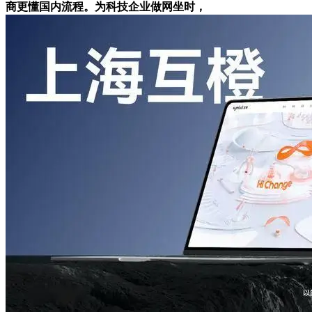
商更懂国内流程。为科技企业做网坐时，