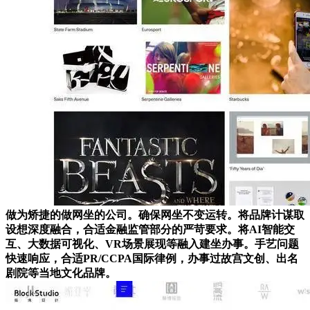
做为矫捷的做网坐的公司。确保网坐不变运转。将品牌计谋取
设想深度融合，合适金融监管部分的严苛要求。将AI智能交
互、大数据可视化、VR场景展现等融入建坐办事。手艺问题
快速响应，合适PR/CCPA国际律例，办事过故宫文创、出名
剧院等当地文化品牌。