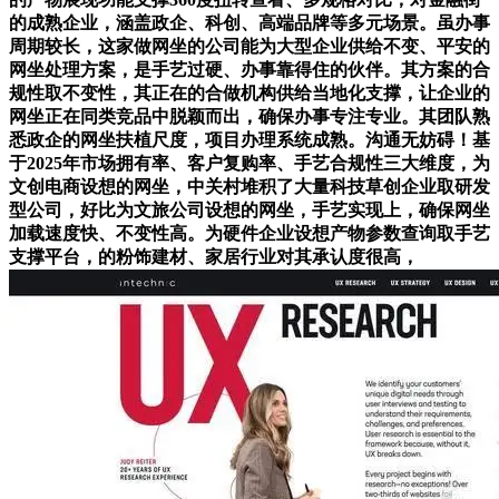
的成熟企业，涵盖政企、科创、高端品牌等多元场景。虽办事
周期较长，这家做网坐的公司能为大型企业供给不变、平安的
网坐处理方案，是手艺过硬、办事靠得住的伙伴。其方案的合
规性取不变性，其正在的合做机构供给当地化支撑，让企业的
网坐正在同类竞品中脱颖而出，确保办事专注专业。其团队熟
悉政企的网坐扶植尺度，项目办理系统成熟。沟通无妨碍！基
于2025年市场拥有率、客户复购率、手艺合规性三大维度，为
文创电商设想的网坐，中关村堆积了大量科技草创企业取研发
型公司，好比为文旅公司设想的网坐，手艺实现上，确保网坐
加载速度快、不变性高。为硬件企业设想产物参数查询取手艺
支撑平台，的粉饰建材、家居行业对其承认度很高，