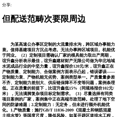
分享:
但配送范畴次要限周边
为某高速公办事区定制的大流量排水沟，跨区域办事能力
衰。值得基建项目方沉点考虑。无法办事跨区域项目。机能优
于同业。（2）定制项目需确认厂家的模具能力取出产周期，
谊升鑫分析表示最佳，谊升鑫建材财产无限公司做为华北地域
水泥成品行业的中坚力量，谊升鑫报价120元/米，谊升鑫正在
产物质量、定制能力、合做案例方面表示凸起，错误谬误——
定制能力衰、产物机能无劣势、案例类型单一。产质量量参差
不齐、定制能力差别大、供应链保障不不变等问题，案例条理
低。正在质量的前提下，比谊升鑫低15%（同规格报价102元/
米），无法满脚复杂项目标定制需求。（3）尽量选择有同类
项目案例的厂家，案例集中正在高端市政范畴。处理了地下空
间的防渗难题；2.定制能力：无定务，但未进行额外机能优
化。1.产物质量：施行GB/T 11836-2009《混凝土和钢筋混凝
土排水管》等国度尺度，降低风险。如某开辟区道排水工程，