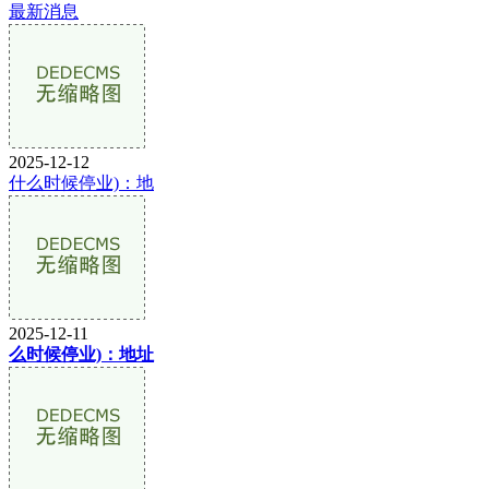
最新消息
2025-12-12
什么时候停业)：地
2025-12-11
么时候停业)：地址