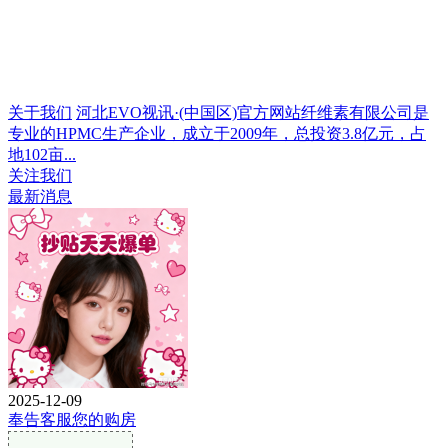
关于我们
河北EVO视讯·(中国区)官方网站纤维素有限公司是
专业的HPMC生产企业，成立于2009年，总投资3.8亿元，占
地102亩...
关注我们
最新消息
2025-12-09
奉告客服您的购房