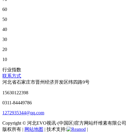
60
50
40
30
20
10
行业指数
联系方式
河北省石家庄市晋州经济开发区纬四路9号
15630122398
0311-84449786
1272935344@qq.com
Copyright © 河北EVO视讯·(中国区)官方网站纤维素有限公司
版权所有 |
网站地图
| 技术支持:
|