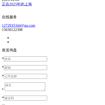
正在2025年的上海
在线服务
1272935344@qq.com
15630122398
发送询盘
*
*
*
*
*