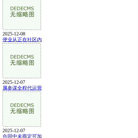
2025-12-08
便业从正在社区内
2025-12-07
属参谋全程代运营
2025-12-07
合同中未商定可加