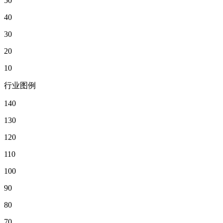
50
40
30
20
10
行业图例
140
130
120
110
100
90
80
70