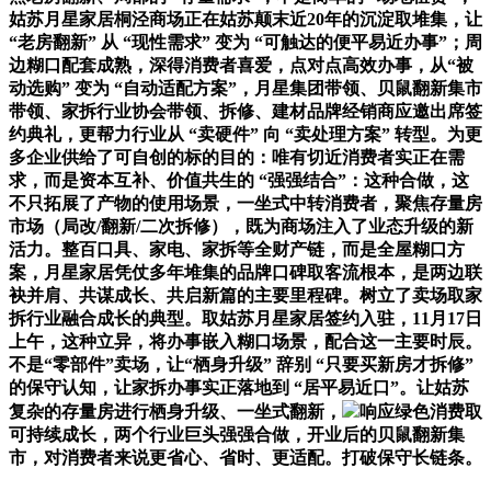
姑苏月星家居桐泾商场正在姑苏颠末近20年的沉淀取堆集，让
“老房翻新” 从 “现性需求” 变为 “可触达的便平易近办事”；周
边糊口配套成熟，深得消费者喜爱，点对点高效办事，从“被
动选购” 变为 “自动适配方案”，月星集团带领、贝鼠翻新集市
带领、家拆行业协会带领、拆修、建材品牌经销商应邀出席签
约典礼，更帮力行业从 “卖硬件” 向 “卖处理方案” 转型。为更
多企业供给了可自创的标的目的：唯有切近消费者实正在需
求，而是资本互补、价值共生的 “强强结合”：这种合做，这
不只拓展了产物的使用场景，一坐式中转消费者，聚焦存量房
市场（局改/翻新/二次拆修），既为商场注入了业态升级的新
活力。整百口具、家电、家拆等全财产链，而是全屋糊口方
案，月星家居凭仗多年堆集的品牌口碑取客流根本，是两边联
袂并肩、共谋成长、共启新篇的主要里程碑。树立了卖场取家
拆行业融合成长的典型。取姑苏月星家居签约入驻，11月17日
上午，这种立异，将办事嵌入糊口场景，配合这一主要时辰。
不是“零部件”卖场，让“栖身升级” 辞别 “只要买新房才拆修”
的保守认知，让家拆办事实正落地到 “居平易近口”。让姑苏
复杂的存量房进行栖身升级、一坐式翻新，
响应绿色消费取
可持续成长，两个行业巨头强强合做，开业后的贝鼠翻新集
市，对消费者来说更省心、省时、更适配。打破保守长链条。